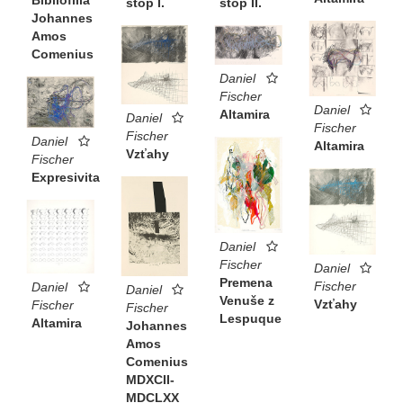
stôp I.
stôp II.
Johannes
Amos
Comenius
Daniel
Fischer
Daniel
Altamira
Daniel
Fischer
Fischer
Daniel
Altamira
Vzťahy
Fischer
Expresivita
Daniel
Fischer
Daniel
Premena
Fischer
Daniel
Daniel
Venuše z
Vzťahy
Fischer
Fischer
Lespuque
Altamira
Johannes
Amos
Comenius
MDXCII-
MDCLXX