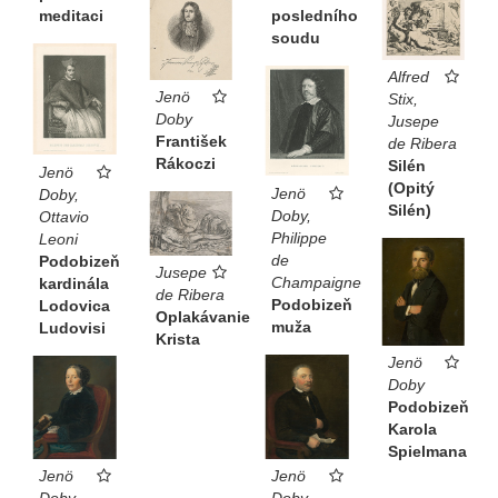
meditaci
posledního
soudu
Alfred
Jenö
Stix,
Doby
Jusepe
František
de Ribera
Rákoczi
Silén
Jenö
(Opitý
Jenö
Doby,
Silén)
Doby,
Ottavio
Philippe
Leoni
de
Podobizeň
Jusepe
Champaigne
kardinála
de Ribera
Podobizeň
Lodovica
Oplakávanie
muža
Ludovisi
Krista
Jenö
Doby
Podobizeň
Karola
Spielmana
Jenö
Jenö
Doby