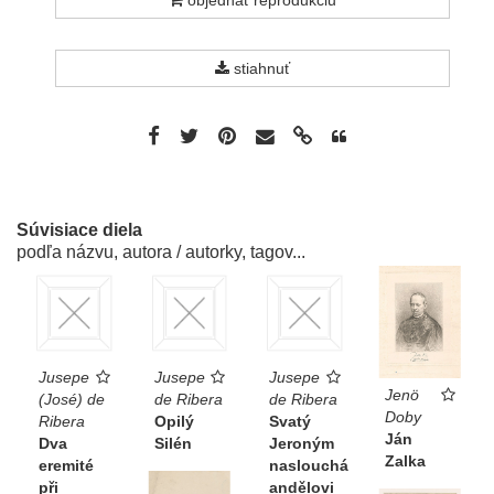
objednať reprodukciu
stiahnuť
Súvisiace diela
podľa názvu, autora / autorky, tagov...
Jusepe
Jusepe
Jusepe
Jenö
(José) de
de Ribera
de Ribera
Doby
Ribera
Opilý
Svatý
Ján
Dva
Silén
Jeroným
Zalka
eremité
naslouchá
při
andělovi