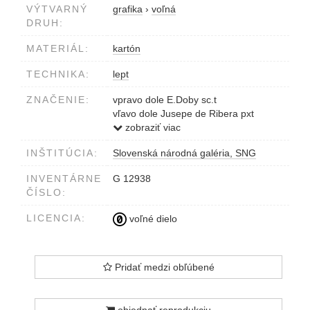
VÝTVARNÝ
grafika
›
voľná
DRUH:
MATERIÁL:
kartón
TECHNIKA:
lept
ZNAČENIE:
vpravo dole E.Doby sc.t
vľavo dole Jusepe de Ribera pxt
v strede MARTYRIUM DES HEIL.
zobraziť viac
ANDREAS
INŠTITÚCIA:
Slovenská národná galéria, SNG
úplne vľavo dole Druck & Verlag der
Gesellschaft für vervielf. Kunst in Wien.
INVENTÁRNE
G 12938
úplne vpravo dole Vervielfältigung
ČÍSLO:
vorbehalten.
LICENCIA:
voľné dielo
Pridať medzi obľúbené