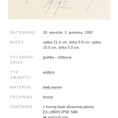
DATOVANIE:
20. storočie, 2. polovica, 1992
MIERY:
výška 21.0 cm, šírka 9.8 cm, výška
10.0 cm, šírka 5.0 cm
VÝTVARNÝ
grafika
›
úžitková
DRUH:
TYP
exlibris
OBJEKTU:
MATERIÁL:
biely kartón
TECHNIKA:
linoryt
ZNAČENIE:
v hornej časti obrazovej plochy
EX.LIBRIS.IPSE.SIBI
dole v strede 25/150 Peter Poll��g
zobraziť viac