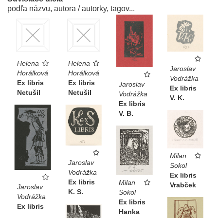
podľa názvu, autora / autorky, tagov...
Helena
Helena
Jaroslav
Horálková
Horálková
Vodrážka
Ex libris
Ex libris
Jaroslav
Ex libris
Netušil
Netušil
Vodrážka
V. K.
Ex libris
V. B.
Milan
Jaroslav
Sokol
Vodrážka
Ex libris
Ex libris
Milan
Vrabček
Jaroslav
K. S.
Sokol
Vodrážka
Ex libris
Ex libris
Hanka