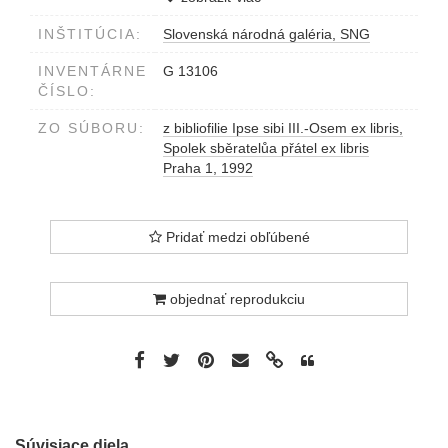
1992
INŠTITÚCIA:
Slovenská národná galéria, SNG
INVENTÁRNE
G 13106
ČÍSLO:
ZO SÚBORU:
z bibliofilie Ipse sibi III.-Osem ex libris,
Spolek sběratelůa přátel ex libris
Praha 1, 1992
Pridať medzi obľúbené
objednať reprodukciu
Súvisiace diela