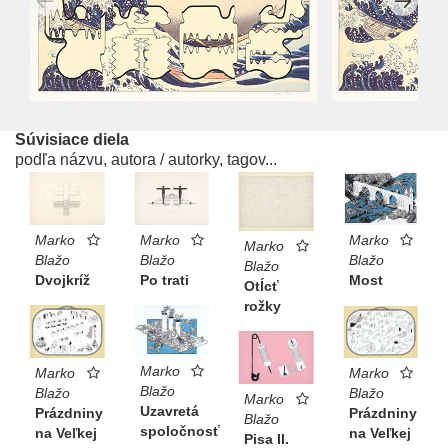
Súvisiace diela
podľa názvu, autora / autorky, tagov...
Marko
Marko
Marko
Marko
Blažo
Blažo
Blažo
Blažo
Po trati
Dvojkríž
Most
Otĺcť
rožky
Marko
Marko
Marko
Blažo
Blažo
Blažo
Marko
Uzavretá
Prázdniny
Prázdniny
Blažo
spoločnosť
na Veľkej
na Veľkej
Pisa II.