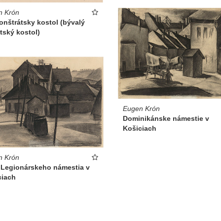
n Krón
nštrátsky kostol (bývalý
tský kostol)
Eugen Krón
Dominikánske námestie v
Košiciach
n Krón
 Legionárskeho námestia v
ciach