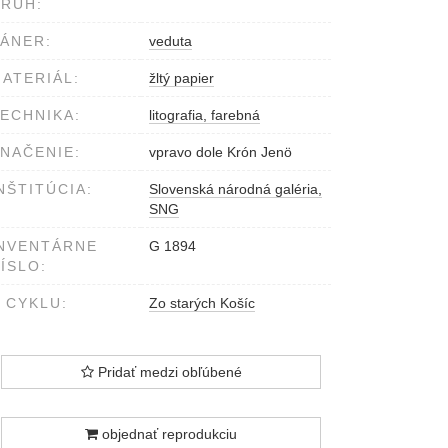
RUH:
ÁNER:
veduta
ATERIÁL:
žltý papier
ECHNIKA:
litografia, farebná
NAČENIE:
vpravo dole Krón Jenö
NŠTITÚCIA:
Slovenská národná galéria,
SNG
NVENTÁRNE
G 1894
ÍSLO:
 CYKLU:
Zo starých Košíc
Pridať medzi obľúbené
objednať reprodukciu