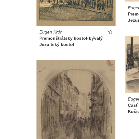
Euge
Premo
Jezui
Eugen Krón
Premonštrátsky kostol-bývalý
Jezuitský kostol
Euge
Časť
Koši