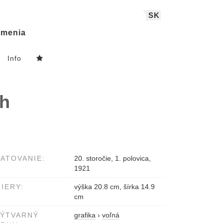
SK
menia
Info
ch
ATOVANIE:
20. storočie, 1. polovica,
1921
IERY:
výška 20.8 cm, šírka 14.9
cm
VÝTVARNÝ
grafika
›
voľná