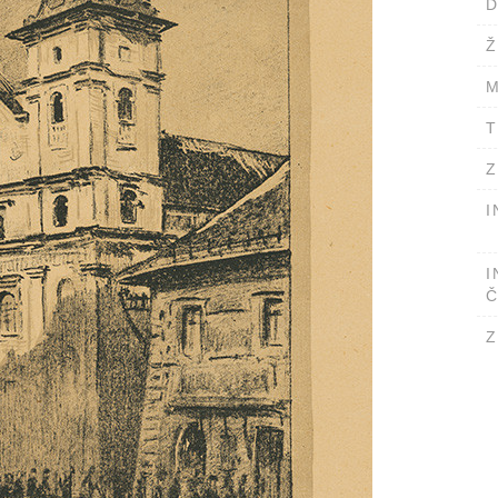
D
Ž
M
T
Z
I
I
Č
Z