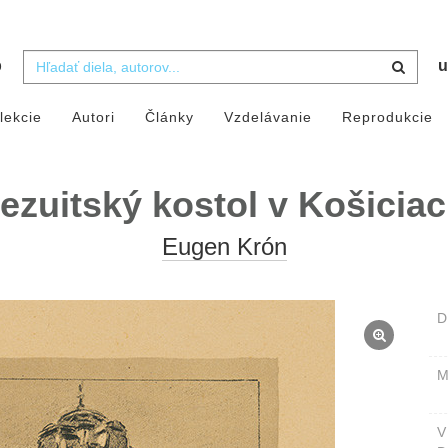
b
u
lekcie
Autori
Články
Vzdelávanie
Reprodukcie
ezuitský kostol v Košicia
Eugen Krón
D
M