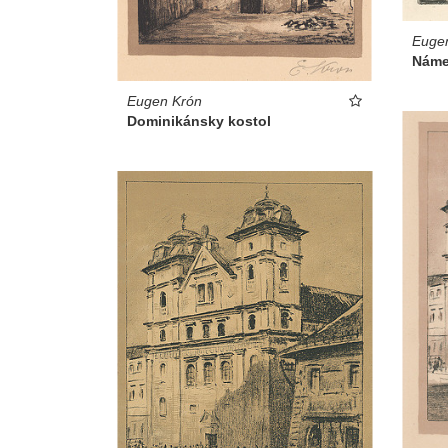
Euge
Náme
Eugen Krón
Dominikánsky kostol