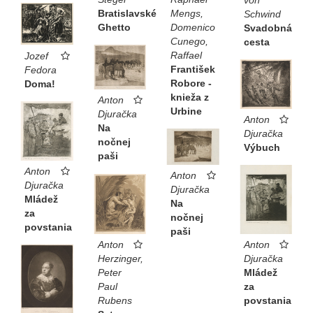
von
Bratislavské
Mengs,
Schwind
Ghetto
Domenico
Svadobná
Cunego,
cesta
Raffael
Jozef
František
Fedora
Robore -
Doma!
knieža z
Anton
Urbine
Djuračka
Anton
Na
Djuračka
nočnej
Výbuch
paši
Anton
Anton
Djuračka
Djuračka
Mládež
Na
za
nočnej
povstania
paši
Anton
Anton
Djuračka
Herzinger,
Mládež
Peter
za
Paul
povstania
Rubens