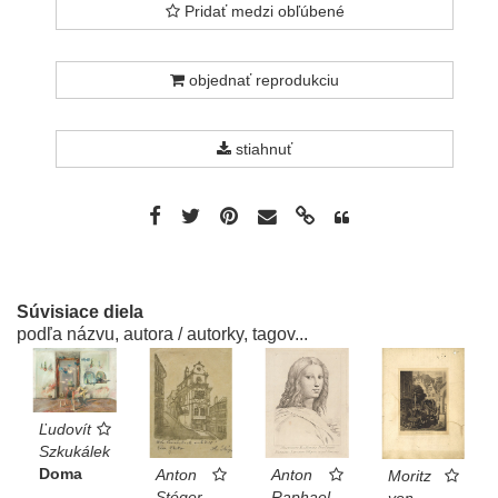
Pridať medzi obľúbené
objednať reprodukciu
stiahnuť
Súvisiace diela
podľa názvu, autora / autorky, tagov...
Ľudovít
Szkukálek
Doma
Anton
Anton
Moritz
Stéger
Raphael