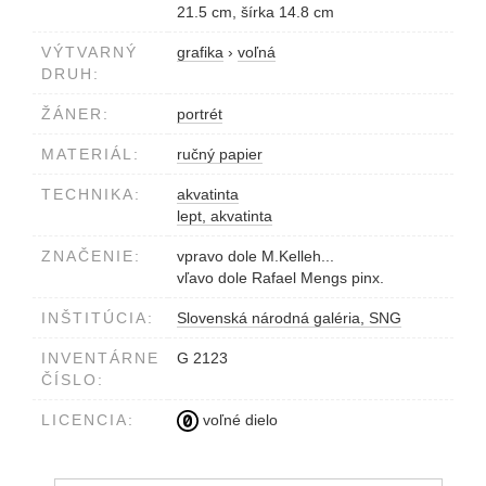
21.5 cm, šírka 14.8 cm
VÝTVARNÝ
grafika
›
voľná
DRUH:
ŽÁNER:
portrét
MATERIÁL:
ručný papier
TECHNIKA:
akvatinta
lept, akvatinta
ZNAČENIE:
vpravo dole M.Kelleh...
vľavo dole Rafael Mengs pinx.
INŠTITÚCIA:
Slovenská národná galéria, SNG
INVENTÁRNE
G 2123
ČÍSLO:
LICENCIA:
voľné dielo