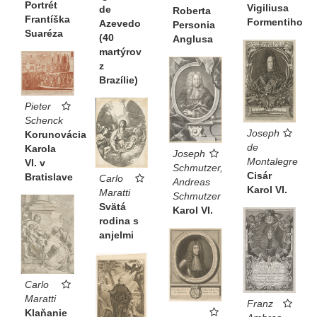
Portrét
Vigiliusa
de
Roberta
Frantíška
Formentiho
Azevedo
Personia
Suaréza
(40
Anglusa
martýrov
z
Brazílie)
Pieter
Schenck
Joseph
Korunovácia
de
Karola
Joseph
Montalegre
VI. v
Schmutzer,
Cisár
Bratislave
Carlo
Andreas
Karol VI.
Maratti
Schmutzer
Svätá
Karol VI.
rodina s
anjelmi
Carlo
Maratti
Franz
Klaňanie