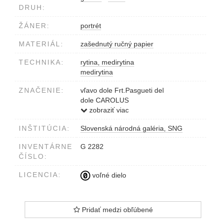
DRUH:
ŽÁNER:
portrét
MATERIÁL:
zašednutý ručný papier
TECHNIKA:
rytina, medirytina
medirytina
ZNAČENIE:
vľavo dole Frt.Pasgueti del
dole CAROLUS
VI.d.G.ROM.IMP.Semper Augustus
zobraziť viac
Germanie, Hispaniarus, etc..
INŠTITÚCIA:
Slovenská národná galéria, SNG
vpravo dole Car.Orsolini sc.
INVENTÁRNE
G 2282
ČÍSLO:
LICENCIA:
voľné dielo
Pridať medzi obľúbené