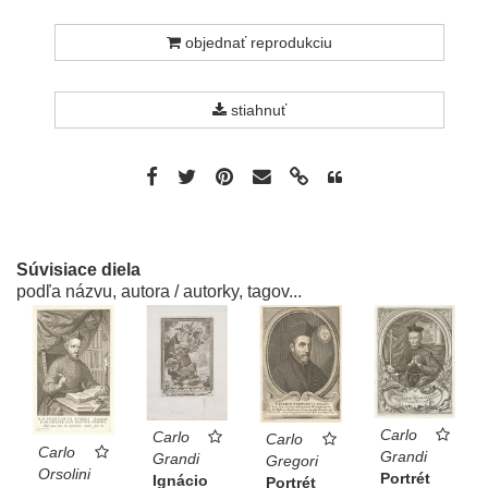
objednať reprodukciu
stiahnuť
Súvisiace diela
podľa názvu, autora / autorky, tagov...
Carlo
Carlo
Carlo
Carlo
Grandi
Grandi
Gregori
Orsolini
Portrét
Ignácio
Portrét