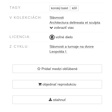
TAGY:
konský balet
kôň
V KOLEKCIÁCH:
Slávnosti
Architectura delineata et sculpta
#niesuvdivadle
zobraziť viac
LICENCIA:
voľné dielo
Z CYKLU:
Slávnosti a turnaje na dvore
Leopolda I.
Pridať medzi obľúbené
objednať reprodukciu
stiahnuť