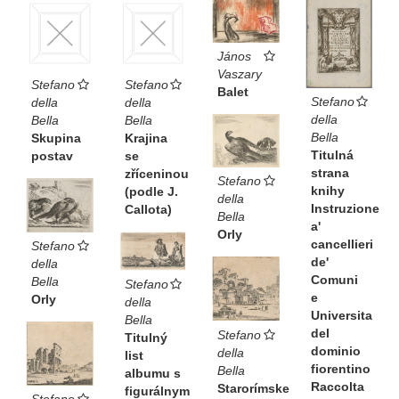
János
Vaszary
Stefano
Stefano
Balet
Stefano
della
della
della
Bella
Bella
Bella
Skupina
Krajina
Titulná
postav
se
strana
zříceninou
Stefano
knihy
(podle J.
della
Instruzione
Callota)
Bella
a'
Orly
cancellieri
Stefano
de'
della
Comuni
Bella
Stefano
e
Orly
della
Universita
Bella
del
Stefano
Titulný
dominio
della
list
fiorentino
Bella
albumu s
Raccolta
Starorímske
figurálnym
Stefano