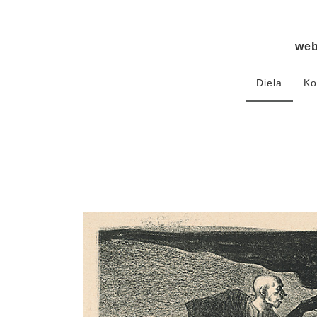
we
Diela
Ko