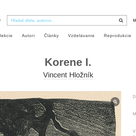
b
u
lekcie
Autori
Články
Vzdelávanie
Reprodukcie
Korene I.
Vincent Hložník
D
M