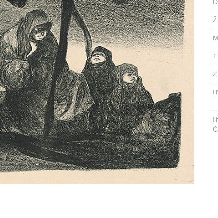
D
Ž
M
T
Z
I
I
Č