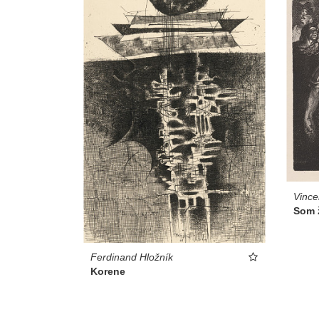
Vince
Som 
Ferdinand Hložník
Korene