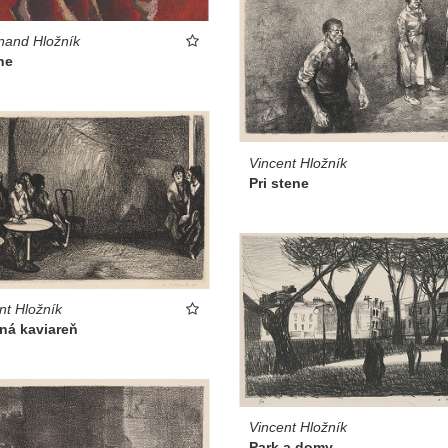
nand Hložník
ne
Vincent Hložník
Pri stene
nt Hložník
ná kaviareň
Vincent Hložník
Park a domy