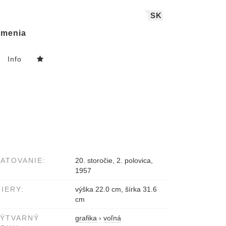
SK
menia
Info
ATOVANIE:
20. storočie, 2. polovica,
1957
IERY:
výška 22.0 cm, šírka 31.6
cm
VÝTVARNÝ
grafika
›
voľná