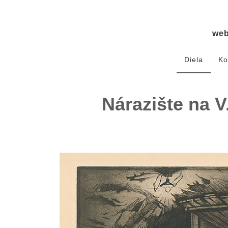
we
Diela
Ko
Nárazište na 