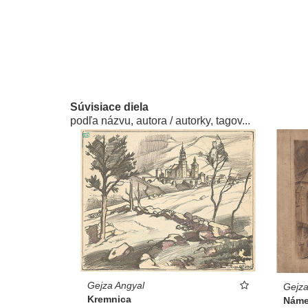
Súvisiace diela
podľa názvu, autora / autorky, tagov...
Gejza Angyal
Gejza
Kremnica
Náme