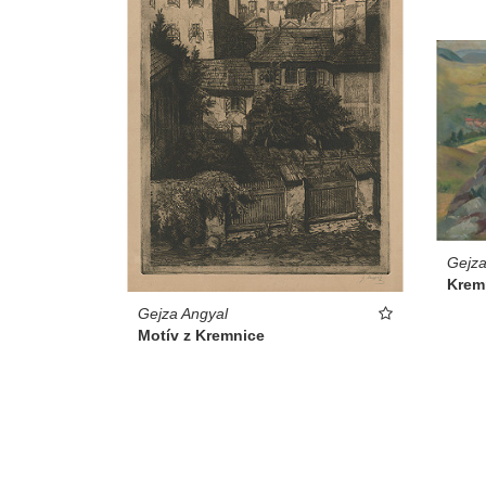
Gejza
Krem
Gejza Angyal
Motív z Kremnice