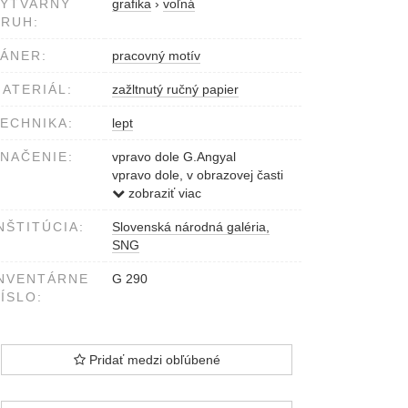
VÝTVARNÝ
grafika
›
voľná
RUH:
ÁNER:
pracovný motív
ATERIÁL:
zažltnutý ručný papier
ECHNIKA:
lept
NAČENIE:
vpravo dole G.Angyal
vpravo dole, v obrazovej časti
G.Angyal 1953
zobraziť viac
NŠTITÚCIA:
Slovenská národná galéria,
SNG
NVENTÁRNE
G 290
ÍSLO:
Pridať medzi obľúbené