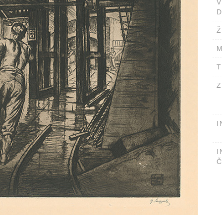
D
Ž
M
T
Z
I
I
Č