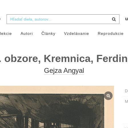
b
u
lekcie
Autori
Články
Vzdelávanie
Reprodukcie
V. obzore, Kremnica, Ferdi
Gejza Angyal
D
M