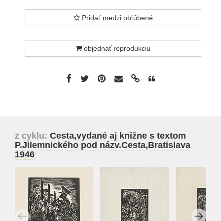
Pridať medzi obľúbené
objednať reprodukciu
z cyklu:
Cesta,vydané aj knižne s textom
P.Jilemnického pod názv.Cesta,Bratislava
1946