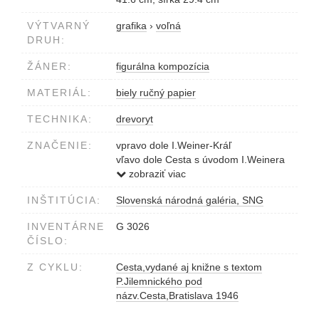
VÝTVARNÝ
grafika
›
voľná
DRUH:
ŽÁNER:
figurálna kompozícia
MATERIÁL:
biely ručný papier
TECHNIKA:
drevoryt
ZNAČENIE:
vpravo dole I.Weiner-Kráľ
vľavo dole Cesta s úvodom I.Weinera
Kráľa 1960
zobraziť viac
INŠTITÚCIA:
Slovenská národná galéria, SNG
INVENTÁRNE
G 3026
ČÍSLO:
Z CYKLU:
Cesta,vydané aj knižne s textom
P.Jilemnického pod
názv.Cesta,Bratislava 1946