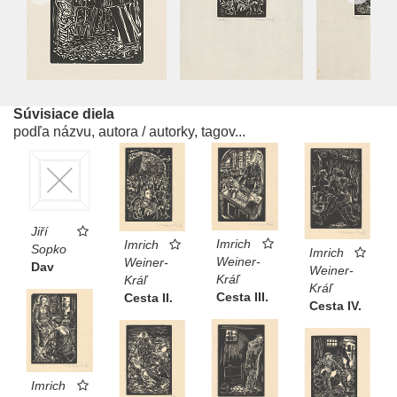
Súvisiace diela
podľa názvu, autora / autorky, tagov...
Jiří
Imrich
Imrich
Sopko
Imrich
Weiner-
Weiner-
Dav
Weiner-
Kráľ
Kráľ
Kráľ
Cesta III.
Cesta II.
Cesta IV.
Imrich