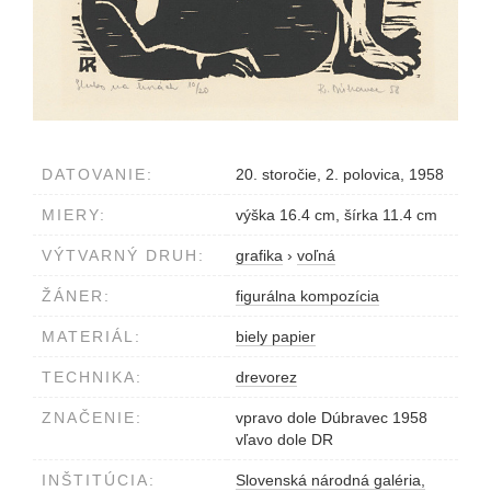
DATOVANIE:
20. storočie, 2. polovica, 1958
MIERY:
výška 16.4 cm, šírka 11.4 cm
VÝTVARNÝ DRUH:
grafika
›
voľná
ŽÁNER:
figurálna kompozícia
MATERIÁL:
biely papier
TECHNIKA:
drevorez
ZNAČENIE:
vpravo dole Dúbravec 1958
vľavo dole DR
INŠTITÚCIA:
Slovenská národná galéria,