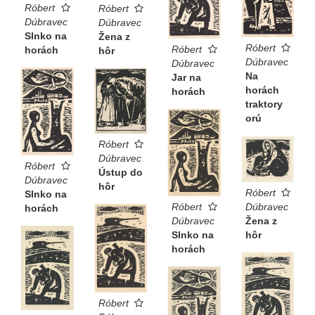
Róbert
Róbert
Dúbravec
Dúbravec
Slnko na
Žena z
Róbert
Róbert
horách
hôr
Dúbravec
Dúbravec
Na
Jar na
horách
horách
traktory
orú
Róbert
Dúbravec
Róbert
Ústup do
Dúbravec
hôr
Róbert
Slnko na
Dúbravec
Róbert
horách
Žena z
Dúbravec
hôr
Slnko na
horách
Róbert