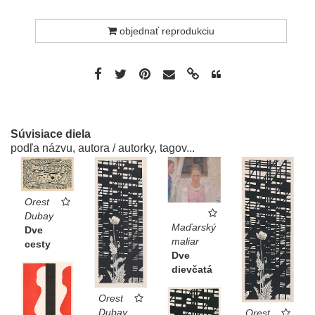
objednať reprodukciu
Súvisiace diela
podľa názvu, autora / autorky, tagov...
Orest
Dubay
Maďarský
Dve
maliar
cesty
Dve
dievčatá
Orest
Dubay
Orest