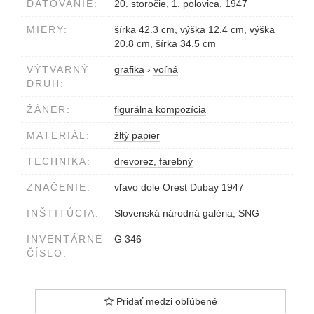
DATOVANIE:
20. storočie, 1. polovica, 1947
MIERY:
šírka 42.3 cm, výška 12.4 cm, výška
20.8 cm, šírka 34.5 cm
VÝTVARNÝ
grafika
›
voľná
DRUH:
ŽÁNER:
figurálna kompozícia
MATERIÁL:
žltý papier
TECHNIKA:
drevorez, farebný
ZNAČENIE:
vľavo dole Orest Dubay 1947
INŠTITÚCIA:
Slovenská národná galéria, SNG
INVENTÁRNE
G 346
ČÍSLO:
Pridať medzi obľúbené