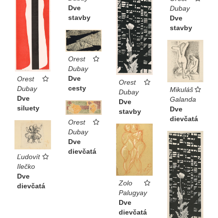
Dve
Dubay
stavby
Dve
stavby
Orest
Dubay
Dve
Orest
Orest
cesty
Dubay
Mikuláš
Dubay
Dve
Galanda
Dve
siluety
Dve
stavby
dievčatá
Orest
Dubay
Dve
dievčatá
Ľudovít
Ilečko
Dve
Zolo
dievčatá
Palugyay
Dve
dievčatá