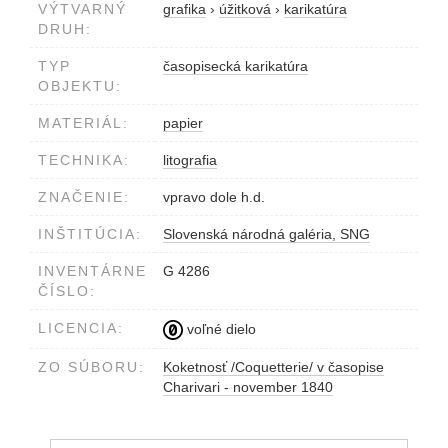
VÝTVARNÝ
grafika
›
úžitková
›
karikatúra
DRUH:
TYP
časopisecká karikatúra
OBJEKTU:
MATERIÁL:
papier
TECHNIKA:
litografia
ZNAČENIE:
vpravo dole h.d.
INŠTITÚCIA:
Slovenská národná galéria, SNG
INVENTÁRNE
G 4286
ČÍSLO:
LICENCIA:
voľné dielo
ZO SÚBORU:
Koketnosť /Coquetterie/ v časopise
Charivari - november 1840