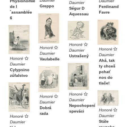
Daumier
Daumier
Physionomie
Daumier
Greppo
Ferdinand
de l
Ségur D
Favre
´assamblée
Aquessau
6
Honoré
Honoré
Honoré
Daumier
Daumier
Daumier
Ustrašený
Honoré
Vaulabelle
Ahá, tak
Daumier
ty chceš
Cylypsino
pchať
zúfalstvo
nos do
tlače!
Honoré
Honoré
Daumier
Daumier
Nepochopení
Dobrá
Honoré
speváci
rada
Daumier
Honoré
Stále
Daumier
rovnako