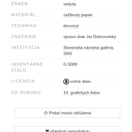
ŽÁNER:
veduta
MATERIÁL:
zažltnutý papier
TECHNIKA:
drevoryt
ZNAČENIE:
vpravo dole Jar.Dobrovolský
INŠTITÚCIA:
Slovenská národná galéria,
SNG
INVENTÁRNE
G 5089
ČÍSLO:
LICENCIA:
voľné dielo
ZO SÚBORU:
19. grafických listov
Pridať medzi obľúbené
objednať reprodukciu