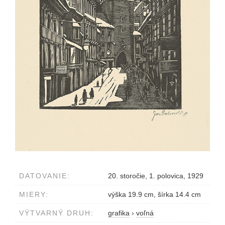
DATOVANIE:
20. storočie, 1. polovica, 1929
MIERY:
výška 19.9 cm, šírka 14.4 cm
VÝTVARNÝ DRUH:
grafika
›
voľná