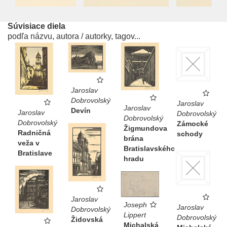
Súvisiace diela
podľa názvu, autora / autorky, tagov...
Jaroslav
Dobrovolský
Jaroslav
Jaroslav
Devín
Jaroslav
Dobrovolský
Dobrovolský
Dobrovolský
Zámocké
Žigmundova
Radničná
schody
brána
veža v
Bratislavského
Bratislave
hradu
Jaroslav
Joseph
Jaroslav
Dobrovolský
Lippert
Dobrovolský
Židovská
Michalská