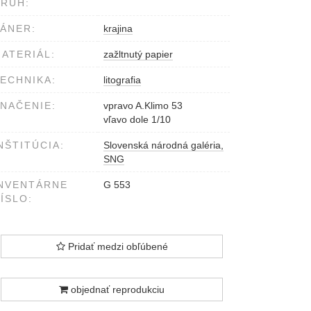
RUH:
ÁNER:
krajina
ATERIÁL:
zažltnutý papier
ECHNIKA:
litografia
NAČENIE:
vpravo A.Klimo 53
vľavo dole 1/10
NŠTITÚCIA:
Slovenská národná galéria,
SNG
NVENTÁRNE
G 553
ÍSLO:
Pridať medzi obľúbené
objednať reprodukciu