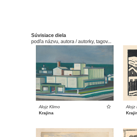
Súvisiace diela
podľa názvu, autora / autorky, tagov...
Alojz
Alojz Klimo
Kraji
Krajina