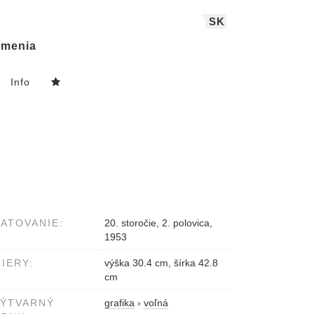
SK
menia
Info
ATOVANIE:
20. storočie, 2. polovica,
1953
IERY:
výška 30.4 cm, šírka 42.8
cm
VÝTVARNÝ
grafika
›
voľná