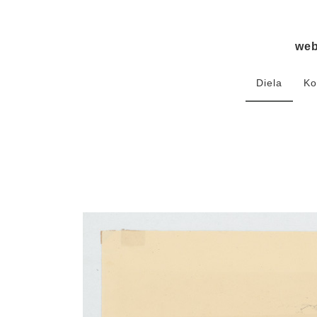
we
Diela
Ko