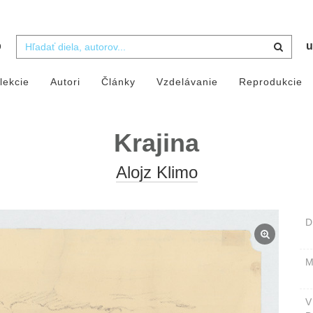
b
u
lekcie
Autori
Články
Vzdelávanie
Reprodukcie
Krajina
Alojz Klimo
D
M