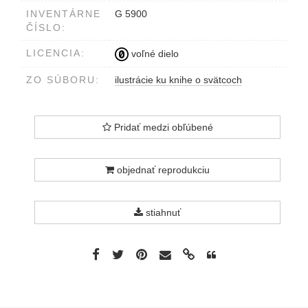
INVENTÁRNE
G 5900
ČÍSLO:
LICENCIA:
voľné dielo
ZO SÚBORU:
ilustrácie ku knihe o svätcoch
Pridať medzi obľúbené
objednať reprodukciu
stiahnuť