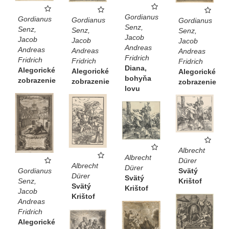
Gordianus
Gordianus
Gordianus
Gordianus
Senz,
Senz,
Senz,
Senz,
Jacob
Jacob
Jacob
Jacob
Andreas
Andreas
Andreas
Andreas
Fridrich
Fridrich
Fridrich
Fridrich
Diana,
Alegorické
Alegorické
Alegorické
bohyňa
zobrazenie
zobrazenie
zobrazenie
lovu
Albrecht
Albrecht
Dürer
Albrecht
Dürer
Svätý
Gordianus
Dürer
Svätý
Krištof
Senz,
Svätý
Krištof
Jacob
Krištof
Andreas
Fridrich
Alegorické