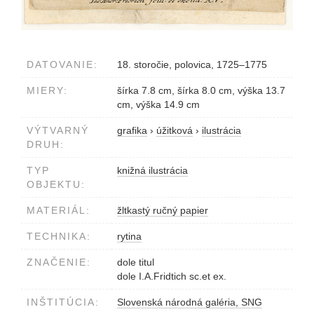
DATOVANIE:
18. storočie, polovica, 1725–1775
MIERY:
šírka 7.8 cm, šírka 8.0 cm, výška 13.7
cm, výška 14.9 cm
VÝTVARNÝ
grafika
›
úžitková
›
ilustrácia
DRUH:
TYP
knižná ilustrácia
OBJEKTU:
MATERIÁL:
žltkastý ručný papier
TECHNIKA:
rytina
ZNAČENIE:
dole titul
dole I.A.Fridtich sc.et ex.
INŠTITÚCIA:
Slovenská národná galéria, SNG