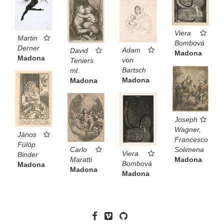
Viera
Martin
Bombová
Derner
Adam
David
Madona
Madona
von
Teniers
Bartsch
ml.
Madona
Madona
Joseph
Wagner,
János
Francesco
Fülöp
Carlo
Solimena
Viera
Binder
Maratti
Madona
Bombová
Madona
Madona
Madona