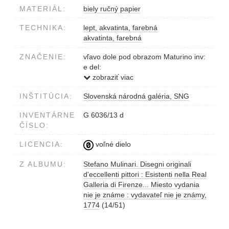
MATERIÁL:
biely ručný papier
TECHNIKA:
lept, akvatinta, farebná
akvatinta, farebná
ZNAČENIE:
vľavo dole pod obrazom Maturino inv:
e del:
vpravo dole pod obrazom S. Mulinari
zobraziť viac
inci:
INŠTITÚCIA:
Slovenská národná galéria, SNG
INVENTÁRNE
G 6036/13 d
ČÍSLO:
LICENCIA:
voľné dielo
Z ALBUMU:
Stefano Mulinari. Disegni originali
d'eccellenti pittori : Esistenti nella Real
Galleria di Firenze... Miesto vydania
nie je známe : vydavateľ nie je známy,
1774
(14/51)