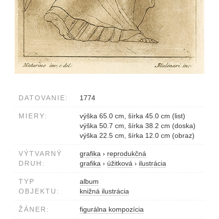
DATOVANIE:
1774
MIERY:
výška 65.0 cm, šírka 45.0 cm (list)
výška 50.7 cm, šírka 38.2 cm (doska)
výška 22.5 cm, šírka 12.0 cm (obraz)
VÝTVARNÝ
grafika
›
reprodukčná
DRUH:
grafika
›
úžitková
›
ilustrácia
TYP
album
OBJEKTU:
knižná ilustrácia
ŽÁNER:
figurálna kompozícia