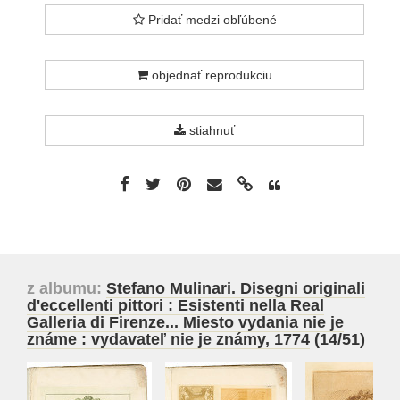
Pridať medzi obľúbené
objednať reprodukciu
stiahnuť
z albumu:
Stefano Mulinari. Disegni originali
d'eccellenti pittori : Esistenti nella Real
Galleria di Firenze... Miesto vydania nie je
známe : vydavateľ nie je známy, 1774
(14/51)