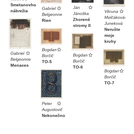
Smetanovho
Ján
Gabriel
nábrežia
Věruna
Jánoška
Belgeonne
Melčáková-
Zhorené
Rien
Juneková
stromy II
Nerušte
moje
kruhy
Bogdan
Gabriel
Bogdan
Borčič
Belgeonne
Borčič
TO-5
Menaces
TO-6
Bogdan
Borčič
TO-7
Peter
Augustovič
Nekonečno