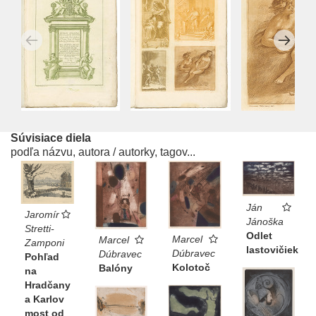
Súvisiace diela
podľa názvu, autora / autorky, tagov...
Ján
Jaromír
Jánoška
Stretti-
Odlet
Marcel
Marcel
Zamponi
lastovičiek
Dúbravec
Dúbravec
Pohľad
Kolotoč
Balóny
na
Hradčany
a Karlov
most od