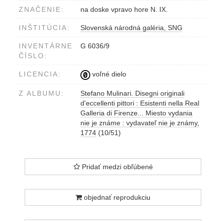
ZNAČENIE:
na doske vpravo hore N. IX.
INŠTITÚCIA:
Slovenská národná galéria, SNG
INVENTÁRNE
G 6036/9
ČÍSLO:
LICENCIA:
voľné dielo
Z ALBUMU:
Stefano Mulinari. Disegni originali
d'eccellenti pittori : Esistenti nella Real
Galleria di Firenze... Miesto vydania
nie je známe : vydavateľ nie je známy,
1774
(10/51)
Pridať medzi obľúbené
objednať reprodukciu