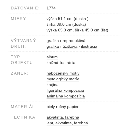
DATOVANIE:
1774
MIERY:
výška 51.1 cm (doska )
šírka 39.0 cm (doska)
výška 65.0 cm, šírka 45.0 cm (list)
VÝTVARNÝ
grafika
›
reprodukčná
DRUH:
grafika
›
úžitková
›
ilustrácia
TYP
album
OBJEKTU:
knižná ilustrácia
ŽÁNER:
náboženský motív
mytologický motív
krajina
figurálna kompozícia
animálna kompozícia
MATERIÁL:
biely ručný papier
TECHNIKA:
akvatinta, farebná
lept, akvatinta, farebná