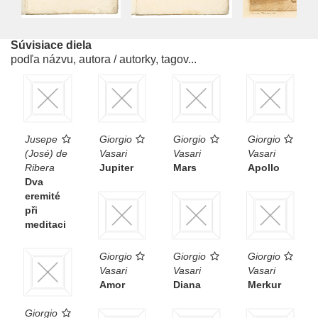
Súvisiace diela
podľa názvu, autora / autorky, tagov...
Jusepe
Giorgio
Giorgio
Giorgio
(José) de
Vasari
Vasari
Vasari
Ribera
Jupiter
Mars
Apollo
Dva
eremité
při
meditaci
Giorgio
Giorgio
Giorgio
Vasari
Vasari
Vasari
Amor
Diana
Merkur
Giorgio