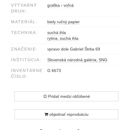
VÝTVARNÝ
grafika
›
voľná
DRUH:
MATERIÁL:
biely ručný papier
TECHNIKA:
suchá ihla
rytina, suchá ihla
ZNAČENIE:
vpravo dole Gabriel Štrba 69
INŠTITÚCIA:
Slovenská národná galéria, SNG
INVENTÁRNE
G 6673
ČÍSLO:
Pridať medzi obľúbené
objednať reprodukciu