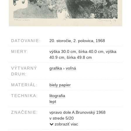
DATOVANIE:
20. storočie, 2. polovica, 1968
MIERY:
výška 30.0 cm, šírka 40.0 cm, výška
40.9 cm, šírka 49.8 cm
VÝTVARNÝ
grafika
›
voľná
DRUH:
MATERIÁL:
biely papier
TECHNIKA:
litografia
lept
ZNAČENIE:
vpravo dole A.Brunovský 1968
v strede 5/20
vľavo dole Ariadnina záhrada
zobraziť viac