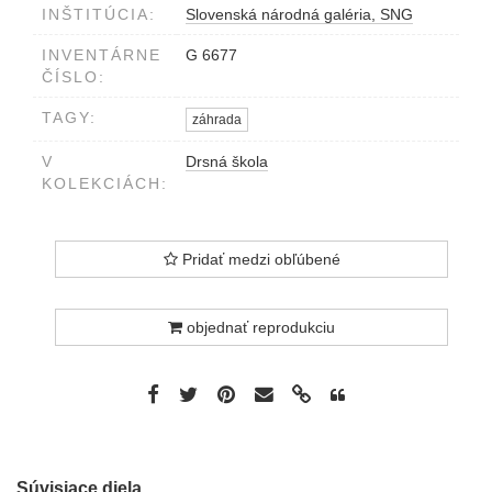
INŠTITÚCIA:
Slovenská národná galéria, SNG
INVENTÁRNE
G 6677
ČÍSLO:
TAGY:
záhrada
V
Drsná škola
KOLEKCIÁCH:
Pridať medzi obľúbené
objednať reprodukciu
Súvisiace diela