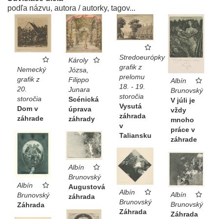
podľa názvu, autora / autorky, tagov...
Stredoeurópky
Károly
grafik z
Nemecký
Józsa,
prelomu
grafik z
Filippo
Albín
18. - 19.
20.
Junara
Brunovský
storočia
storočia
Scénická
V júli je
Vysutá
Dom v
úprava
vždy
záhrada
záhrade
záhrady
mnoho
v
práce v
Taliansku
záhrade
Albín
Brunovský
Albín
Augustová
Albín
Albín
Brunovský
záhrada
Brunovský
Brunovský
Záhrada
Záhrada
Záhrada