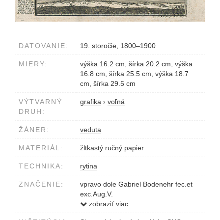
DATOVANIE:
19. storočie, 1800–1900
MIERY:
výška 16.2 cm, šírka 20.2 cm, výška
16.8 cm, šírka 25.5 cm, výška 18.7
cm, šírka 29.5 cm
VÝTVARNÝ
grafika
›
voľná
DRUH:
ŽÁNER:
veduta
MATERIÁL:
žltkastý ručný papier
TECHNIKA:
rytina
ZNAČENIE:
vpravo dole Gabriel Bodenehr fec.et
exc.Aug.V.
vpravo hore (pagina) 57
zobraziť viac
vľavo popis mesta