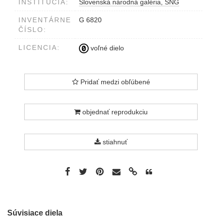
INŠTITÚCIA:
Slovenská národná galéria, SNG
INVENTÁRNE
G 6820
ČÍSLO:
LICENCIA:
voľné dielo
Pridať medzi obľúbené
objednať reprodukciu
stiahnuť
Súvisiace diela