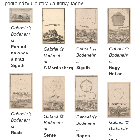
podľa názvu, autora / autorky, tagov...
Gabriel
Bodenehr
st.
Pohľad
Gabriel
Gabriel
Gabriel
na obec
Bodenehr
Bodenehr
Bodenehr
a hrad
st.
st.
st.
Sigeth
Sigeth
Nagy
S.Martinsberg
Heflan
Gabriel
Gabriel
Gabriel
Bodenehr
Gabriel
Bodenehr
Bodenehr
st.
Bodenehr
st.
st.
Raab
st.
Sente
Rapos