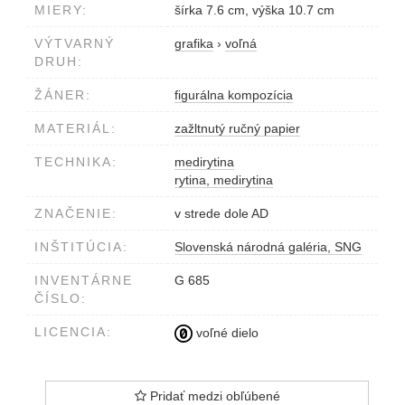
MIERY:
šírka 7.6 cm, výška 10.7 cm
VÝTVARNÝ
grafika
›
voľná
DRUH:
ŽÁNER:
figurálna kompozícia
MATERIÁL:
zažltnutý ručný papier
TECHNIKA:
medirytina
rytina, medirytina
ZNAČENIE:
v strede dole AD
INŠTITÚCIA:
Slovenská národná galéria, SNG
INVENTÁRNE
G 685
ČÍSLO:
LICENCIA:
voľné dielo
Pridať medzi obľúbené