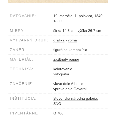
DATOVANIE:
19. storočie, 1. polovica, 1840–
1850
MIERY:
šírka 14.8 cm, výška 26.7 cm
VÝTVARNÝ DRUH:
grafika
›
voľná
ŽÁNER:
figurálna kompozícia
MATERIÁL:
zažltnutý papier
TECHNIKA:
kolorovanie
xylografia
ZNAČENIE:
vľavo dole A.Louis
vpravo dole Gavarni
INŠTITÚCIA:
Slovenská národná galéria,
SNG
INVENTÁRNE
G 766