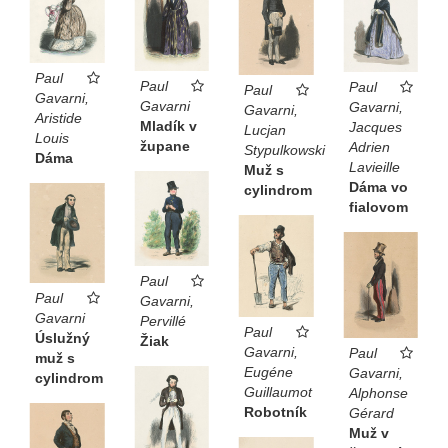
Paul
Paul
Paul
Paul
Gavarni,
Gavarni
Gavarni,
Gavarni,
Aristide
Mladík v
Jacques
Lucjan
Louis
župane
Adrien
Stypulkowski
Dáma
Lavieille
Muž s
Dáma vo
cylindrom
fialovom
Paul
Paul
Gavarni,
Gavarni
Pervillé
Paul
Úslužný
Žiak
Gavarni,
Paul
muž s
Eugéne
Gavarni,
cylindrom
Guillaumot
Alphonse
Robotník
Gérard
Muž v