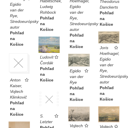
Hablitschek,
Hoefnagel,
Theodorus
Egidio
Ludwig
Egidio
Danckerts
van der
Rohbock
van der
Pohľad
Rye,
Pohľad
Rye,
na
Stredoeurópsky
na
Stredoeurópsky
Košice
autor
Košice
autor
Pohľad
Pohľad
na
na
Košice
Košice
Joris
Hoefnagel,
Ľudovít
Egidio
Čordák
van der
Pohľad
Rye,
Egidio
na
Stredoeurópsk
van der
Anton
Košice
autor
Rye
Kaiser,
Pohľad
Pohľad
Vojtech
na
na
Klimkovič
Košice
Košice
Pohľad
na
Košice
S.
Letzter
Vojtech
Vojtech
Pohľad