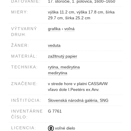
DATOVANIE:
17. storočie, 1. polovica, 1600–1650
MIERY:
výška 11.2 cm, výška 17.8 cm, šírka
29.7 cm, šírka 25.2 cm
VÝTVARNÝ
grafika
›
voľná
DRUH:
ŽÁNER:
veduta
MATERIÁL:
zažltnutý papier
TECHNIKA:
rytina, medirytina
medirytina
ZNAČENIE:
v strede hore v platni CASSAVW
vľavo dole I.Peetérs ex.Anv.
INŠTITÚCIA:
Slovenská národná galéria, SNG
INVENTÁRNE
G 7761
ČÍSLO:
LICENCIA:
voľné dielo