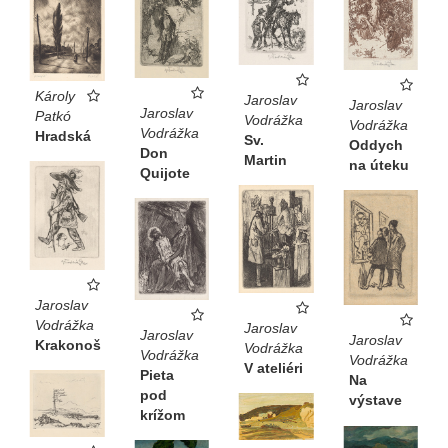
Károly
Jaroslav
Jaroslav
Jaroslav
Patkó
Vodrážka
Vodrážka
Vodrážka
Hradská
Sv.
Oddych
Don
Martin
na úteku
Quijote
Jaroslav
Vodrážka
Jaroslav
Jaroslav
Jaroslav
Krakonoš
Vodrážka
Vodrážka
Vodrážka
V ateliéri
Pieta
Na
pod
výstave
krížom