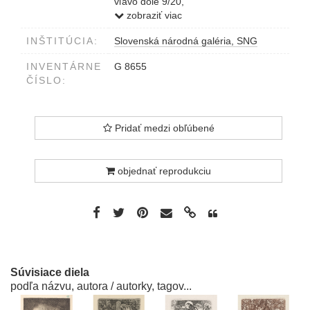
vľavo dole 9/20,
vpravo Jar.Vodrážka 1924
zobraziť viac
INŠTITÚCIA:
Slovenská národná galéria, SNG
INVENTÁRNE
G 8655
ČÍSLO:
Pridať medzi obľúbené
objednať reprodukciu
Súvisiace diela
podľa názvu, autora / autorky, tagov...