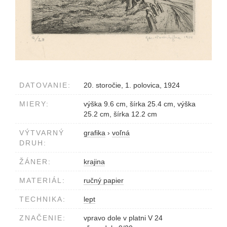
DATOVANIE:
20. storočie, 1. polovica, 1924
MIERY:
výška 9.6 cm, šírka 25.4 cm, výška
25.2 cm, šírka 12.2 cm
VÝTVARNÝ
grafika
›
voľná
DRUH:
ŽÁNER:
krajina
MATERIÁL:
ručný papier
TECHNIKA:
lept
ZNAČENIE:
vpravo dole v platni V 24