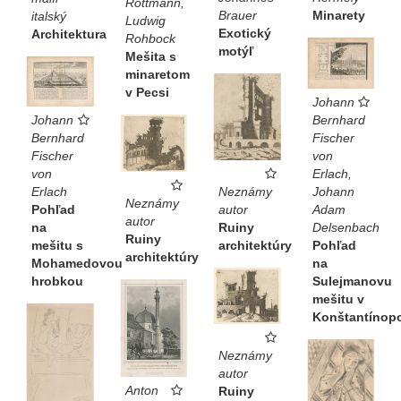
Rottmann,
Brauer
Minarety
italský
Ludwig
Exotický
Architektura
Rohbock
motýľ
Mešita s
minaretom
v Pecsi
Johann
Bernhard
Johann
Fischer
Bernhard
von
Fischer
Erlach,
von
Johann
Erlach
Neznámy
Neznámy
Adam
Pohľad
autor
autor
Delsenbach
na
Ruiny
Ruiny
Pohľad
mešitu s
architektúry
architektúry
na
Mohamedovou
Sulejmanovu
hrobkou
mešitu v
Konštantínop
Neznámy
autor
Anton
Ruiny