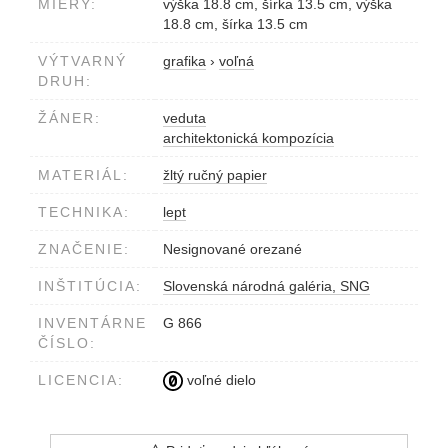
MIERY:
výška 18.8 cm, šírka 13.5 cm, výška
18.8 cm, šírka 13.5 cm
VÝTVARNÝ
grafika
›
voľná
DRUH:
ŽÁNER:
veduta
architektonická kompozícia
MATERIÁL:
žltý ručný papier
TECHNIKA:
lept
ZNAČENIE:
Nesignované orezané
INŠTITÚCIA:
Slovenská národná galéria, SNG
INVENTÁRNE
G 866
ČÍSLO:
LICENCIA:
voľné dielo