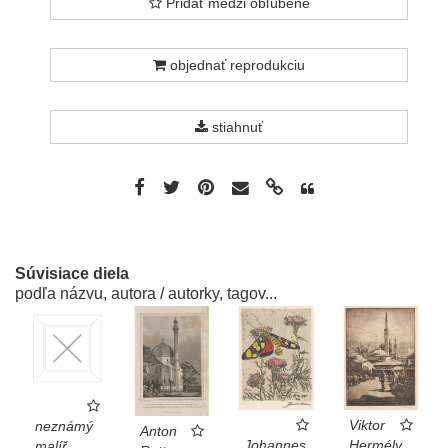
Pridať medzi obľúbené
objednať reprodukciu
stiahnuť
Súvisiace diela
podľa názvu, autora / autorky, tagov...
Viktor
neznámý
Anton
Johannes
Hermély
malíř