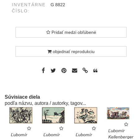
INVENTÁRNE
G 8822
ČÍSLO:
Pridať medzi obľúbené
objednať reprodukciu
Súvisiace diela
podľa názvu, autora / autorky, tagov...
Ľubomír
Ľubomír
Ľubomír
Ľubomír
Kellenberger