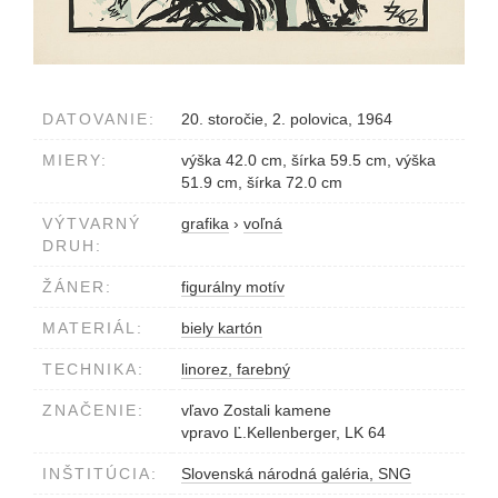
DATOVANIE:
20. storočie, 2. polovica, 1964
MIERY:
výška 42.0 cm, šírka 59.5 cm, výška
51.9 cm, šírka 72.0 cm
VÝTVARNÝ
grafika
›
voľná
DRUH:
ŽÁNER:
figurálny motív
MATERIÁL:
biely kartón
TECHNIKA:
linorez, farebný
ZNAČENIE:
vľavo Zostali kamene
vpravo Ľ.Kellenberger, LK 64
INŠTITÚCIA:
Slovenská národná galéria, SNG