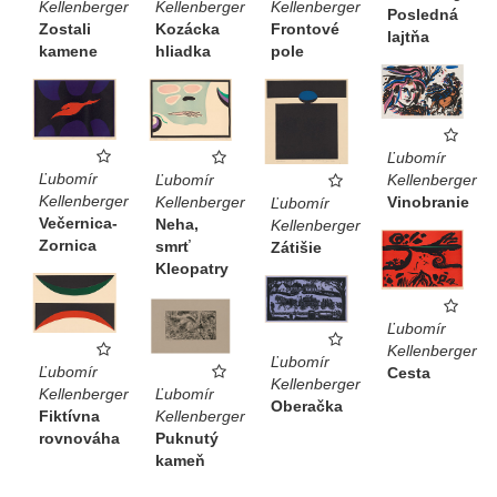
Kellenberger
Kellenberger
Kellenberger
Posledná
Frontové
Zostali
Kozácka
lajtňa
pole
kamene
hliadka
Ľubomír
Ľubomír
Kellenberger
Ľubomír
Kellenberger
Vinobranie
Kellenberger
Ľubomír
Večernica-
Neha,
Kellenberger
Zornica
smrť
Zátišie
Kleopatry
Ľubomír
Kellenberger
Ľubomír
Ľubomír
Cesta
Kellenberger
Ľubomír
Kellenberger
Oberačka
Kellenberger
Fiktívna
Puknutý
rovnováha
kameň