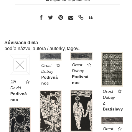
Súvisiace diela
podľa názvu, autora / autorky, tagov...
Orest
Orest
Dubay
Dubay
Podivná
Podivná
Jiří
noc
noc
David
Orest
Podivná
Dubay
noc
Z
Bratislavy
Orest