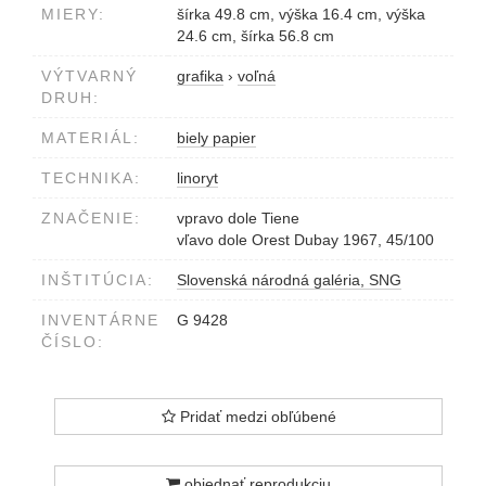
MIERY:
šírka 49.8 cm, výška 16.4 cm, výška
24.6 cm, šírka 56.8 cm
VÝTVARNÝ
grafika
›
voľná
DRUH:
MATERIÁL:
biely papier
TECHNIKA:
linoryt
ZNAČENIE:
vpravo dole Tiene
vľavo dole Orest Dubay 1967, 45/100
INŠTITÚCIA:
Slovenská národná galéria, SNG
INVENTÁRNE
G 9428
ČÍSLO:
Pridať medzi obľúbené
objednať reprodukciu