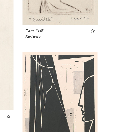
Fero Kráľ
Smútok