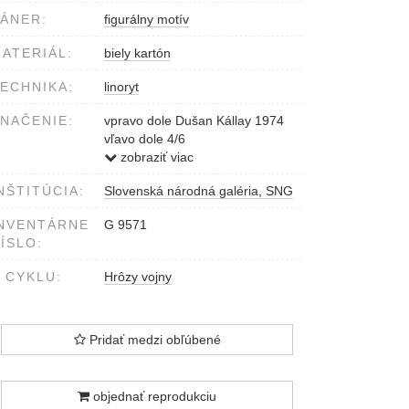
ÁNER:
figurálny motív
ATERIÁL:
biely kartón
ECHNIKA:
linoryt
NAČENIE:
vpravo dole Dušan Kállay 1974
vľavo dole 4/6
v strede Smútok
zobraziť viac
NŠTITÚCIA:
Slovenská národná galéria, SNG
NVENTÁRNE
G 9571
ÍSLO:
 CYKLU:
Hrôzy vojny
Pridať medzi obľúbené
objednať reprodukciu