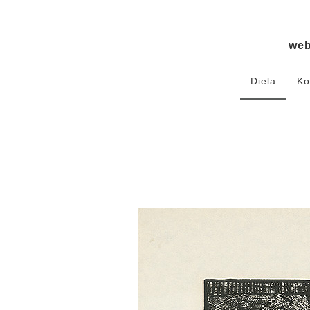
we
Diela
Ko