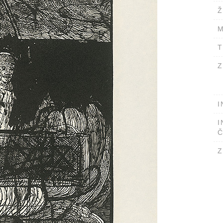
Ž
M
T
Z
I
I
Č
Z