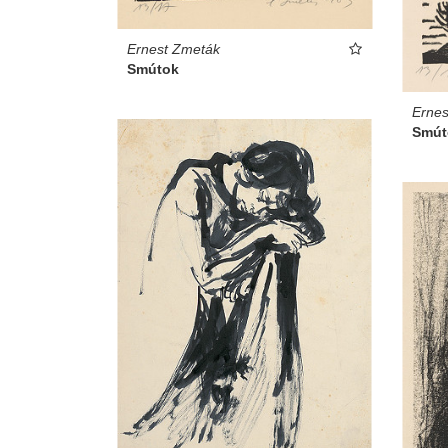
Ernest Zmeták
Smútok
Ernes
Smút