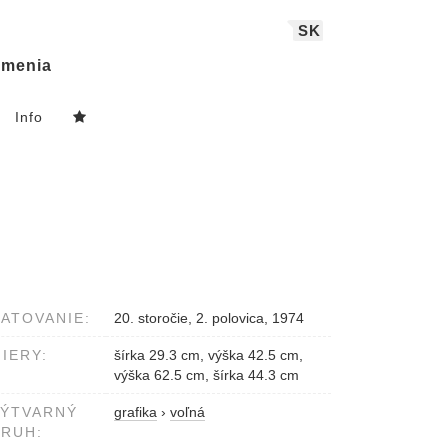
SK
menia
Info
ATOVANIE:
20. storočie, 2. polovica, 1974
IERY:
šírka 29.3 cm, výška 42.5 cm,
výška 62.5 cm, šírka 44.3 cm
VÝTVARNÝ
grafika
›
voľná
RUH: