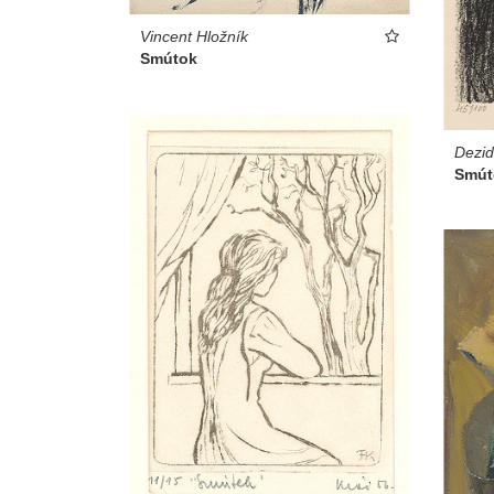
Vincent Hložník
Smútok
Dezid
Smút