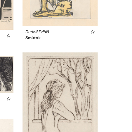
Rudolf Pribiš
Smútok