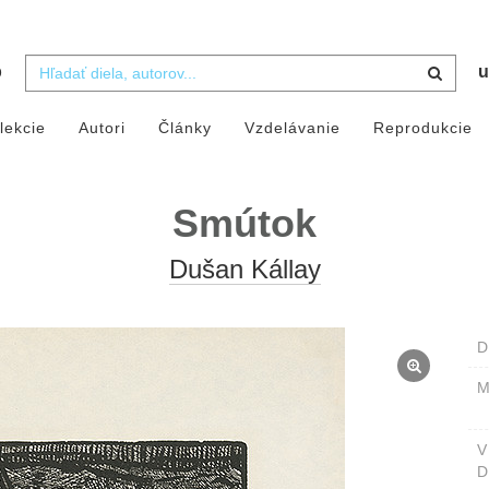
b
u
lekcie
Autori
Články
Vzdelávanie
Reprodukcie
Smútok
Dušan Kállay
D
M
D