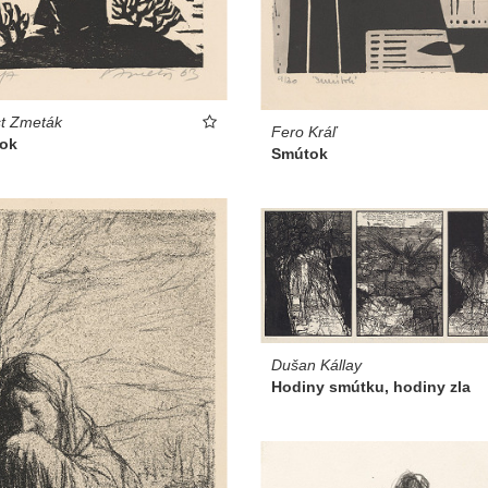
t Zmeták
Fero Kráľ
ok
Smútok
Dušan Kállay
Hodiny smútku, hodiny zla