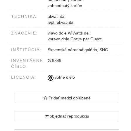
zahnednutý kartón
TECHNIKA:
akvatinta
lept, akvatinta
ZNAČENIE:
vľavo dole W.Watts del.
vpravo dole Gravé par Guyot
INŠTITÚCIA:
Slovenská národná galéria, SNG
INVENTÁRNE
G 9849
ČÍSLO:
LICENCIA:
voľné dielo
Pridať medzi obľúbené
objednať reprodukciu