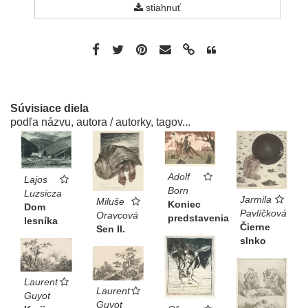
stiahnuť
Súvisiace diela
podľa názvu, autora / autorky, tagov...
Adolf
Lajos
Born
Luzsicza
Jarmila
Miluše
Koniec
Dom
Pavlíčková
Oravcová
predstavenia
lesníka
Čierne
Sen II.
slnko
Laurent
Laurent
Guyot
Guyot