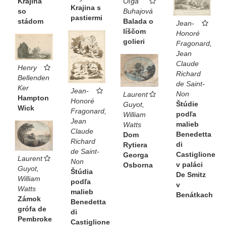
Krajina
Oľga
Krajina s
so
Buhajová
pastiermi
stádom
Balada o
Jean-
líščom
Honoré
golieri
Fragonard,
Jean
Claude
Henry
Richard
Bellenden
de Saint-
Ker
Jean-
Non
Laurent
Hampton
Honoré
Štúdie
Guyot,
Wick
Fragonard,
podľa
William
Jean
malieb
Watts
Claude
Benedetta
Dom
Richard
di
Rytiera
de Saint-
Castiglione
Georga
Laurent
Non
v paláci
Osborna
Guyot,
Štúdia
De Smitz
William
podľa
v
Watts
malieb
Benátkach
Zámok
Benedetta
grófa de
di
Pembroke
Castiglione