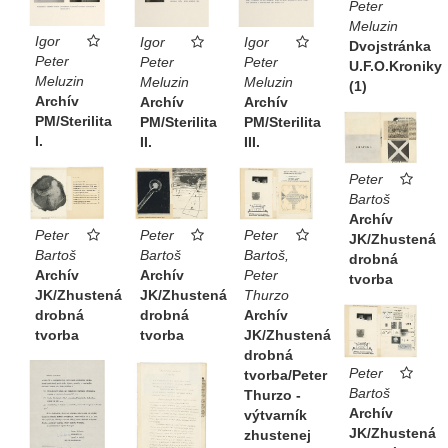
Peter
Meluzin
Igor
Igor
Igor
Dvojstránka
Peter
Peter
Peter
U.F.O.Kroniky
Meluzin
Meluzin
Meluzin
(1)
Archív
Archív
Archív
PM/Sterilita
PM/Sterilita
PM/Sterilita
I.
II.
III.
Peter
Bartoš
Archív
Peter
Peter
Peter
JK/Zhustená
Bartoš
Bartoš
Bartoš,
drobná
Archív
Archív
Peter
tvorba
JK/Zhustená
JK/Zhustená
Thurzo
drobná
drobná
Archív
tvorba
tvorba
JK/Zhustená
drobná
Peter
tvorba/Peter
Bartoš
Thurzo -
Archív
výtvarník
JK/Zhustená
zhustenej