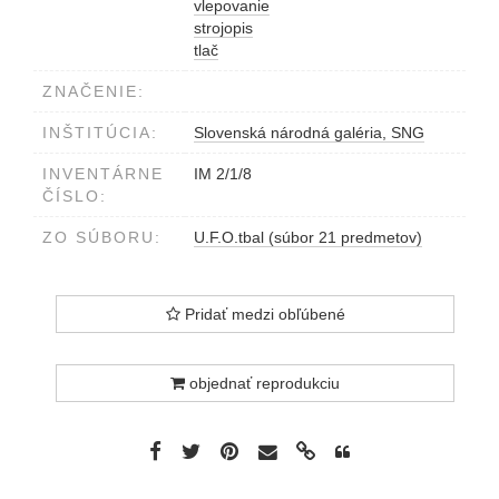
vlepovanie
strojopis
tlač
ZNAČENIE:
INŠTITÚCIA:
Slovenská národná galéria, SNG
INVENTÁRNE
IM 2/1/8
ČÍSLO:
ZO SÚBORU:
U.F.O.tbal (súbor 21 predmetov)
Pridať medzi obľúbené
objednať reprodukciu