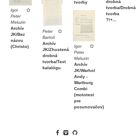
drobná
tvorby
tvorba/Drobná
Igor
tvorba
Peter
?!+...
Meluzin
Archív
Peter
JK/Bez
Bartoš
názvu
Archív
Igor
(Christo)
JK/Zhustená
Peter
drobná
Meluzin
tvorba/Text
Archív
katalógu
JK/Warhol
Andy -
Wartburg
Combi
(mototest
pre
posunovačov)