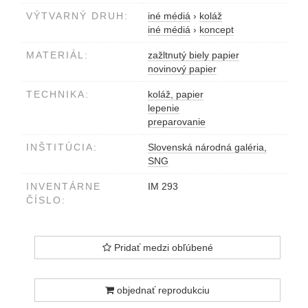
VÝTVARNÝ DRUH:
iné médiá
›
koláž
iné médiá
›
koncept
MATERIÁL:
zažltnutý biely papier
novinový papier
TECHNIKA:
koláž, papier
lepenie
preparovanie
INŠTITÚCIA:
Slovenská národná galéria,
SNG
INVENTÁRNE
IM 293
ČÍSLO:
Pridať medzi obľúbené
objednať reprodukciu