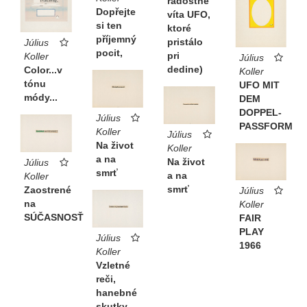
radostne
Dopřejte
víta UFO,
si ten
ktoré
příjemný
pristálo
Július
pocit,
pri
Koller
Július
dedine)
Color...v
Koller
tónu
UFO MIT
módy...
DEM
DOPPEL-
Július
PASSFORM
Koller
Július
Na život
Koller
a na
Na život
Július
smrť
a na
Koller
smrť
Zaostrené
Július
na
Koller
SÚČASNOSŤ
FAIR
PLAY
Július
1966
Koller
Vzletné
reči,
hanebné
skutky