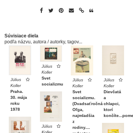
Súvisiace diela
podľa názvu, autora / autorky, tagov...
Július
Koller
Svet
Július
Július
Július
socializmu
Koller
Koller
Koller
Praha.
Svet
Dievčatá
30. mája
socializmu.
a
roku
(Dvadsaťročná
chlapci,
1978
Oľga,
ktorí
najmladšia
končíte...pome
z
Július
rodiny....
Koller