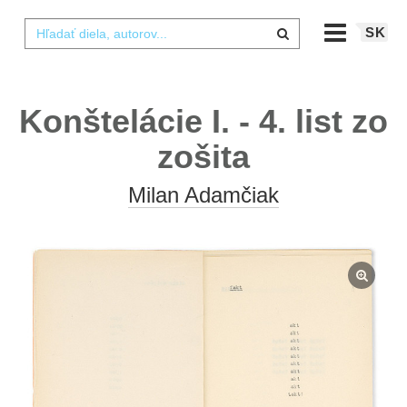
SK
Konštelácie I. - 4. list zo
zošita
Milan Adamčiak