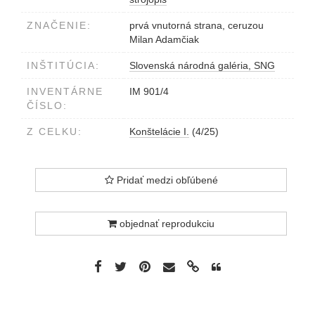
ZNAČENIE:
prvá vnutorná strana, ceruzou
Milan Adamčiak
INŠTITÚCIA:
Slovenská národná galéria, SNG
INVENTÁRNE
IM 901/4
ČÍSLO:
Z CELKU:
Konštelácie I.
(4/25)
Pridať medzi obľúbené
objednať reprodukciu