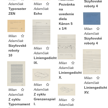
Sizyfovské
Adamčiak
Milan
Pozvánka
roboty 4
Typoraster
Adamčiak
na
ZEN
Echo
uvedenie
diela
Kánon 5
x 1/4
Milan
Adamčiak
Milan
Sizyfovské
Adamčiak
roboty 4
Sizyfovské
Milan
roboty
Adamčiak
10
Liniengedicht
IX.
Milan
Adamčiak
Liniengedicht
X.
Milan
Adamčiak
Milan
Liniengedicht
Adamčiak
Milan
XV.
Z cyklu
Adamčiak
Grenzenspiel
Z cyklu
Milan
I.
Typornament
Adamčiak