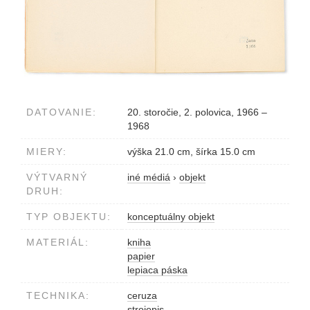
DATOVANIE:
20. storočie, 2. polovica, 1966 –
1968
MIERY:
výška 21.0 cm, šírka 15.0 cm
VÝTVARNÝ
iné médiá
›
objekt
DRUH:
TYP OBJEKTU:
konceptuálny objekt
MATERIÁL:
kniha
papier
lepiaca páska
TECHNIKA:
ceruza
strojopis