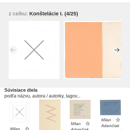
z celku:
Konštelácie I.
(4/25)
Súvisiace diela
podľa názvu, autora / autorky, tagov...
Milan
Milan
Adamčiak
Milan
Adamčiak