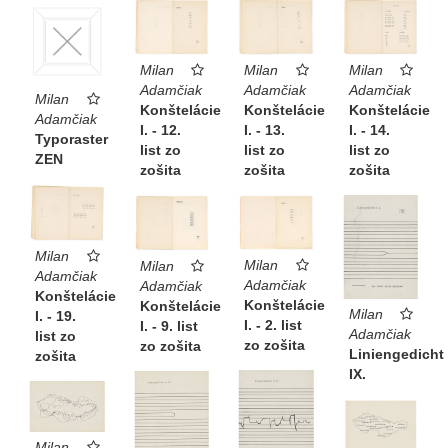
Milan
Milan
Milan
Adamčiak
Adamčiak
Adamčiak
Milan
Konštelácie
Konštelácie
Konštelácie
Adamčiak
I. - 13.
I. - 12.
I. - 14.
Typoraster
list zo
list zo
list zo
ZEN
zošita
zošita
zošita
Milan
Milan
Milan
Adamčiak
Adamčiak
Adamčiak
Konštelácie
Konštelácie
Konštelácie
Milan
I. - 19.
I. - 2. list
I. - 9. list
Adamčiak
list zo
zo zošita
zo zošita
Liniengedicht
zošita
IX.
Milan