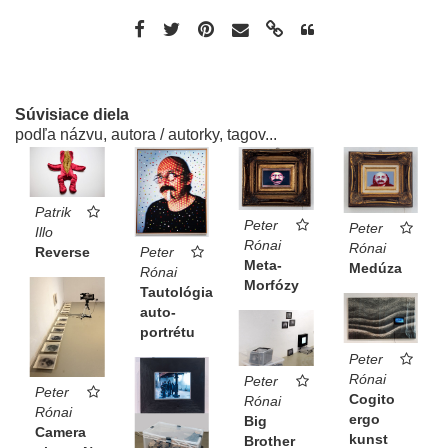
Súvisiace diela
podľa názvu, autora / autorky, tagov...
Patrik
Peter
Peter
Illo
Rónai
Rónai
Reverse
Peter
Meta-
Medúza
Rónai
Morfózy
Tautológia
auto-
portrétu
Peter
Rónai
Peter
Peter
Cogito
Rónai
Rónai
ergo
Big
Camera
kunst
Brother