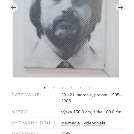
DATOVANIE:
20.–21. storočie, prelom, 1995–
2005
MIERY:
výška 150.0 cm, šírka 100.0 cm
VÝTVARNÝ DRUH:
iné médiá
›
videoobjekt