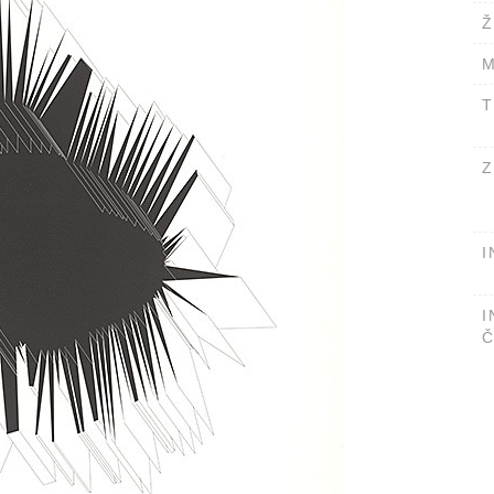
Ž
M
T
Z
I
I
Č