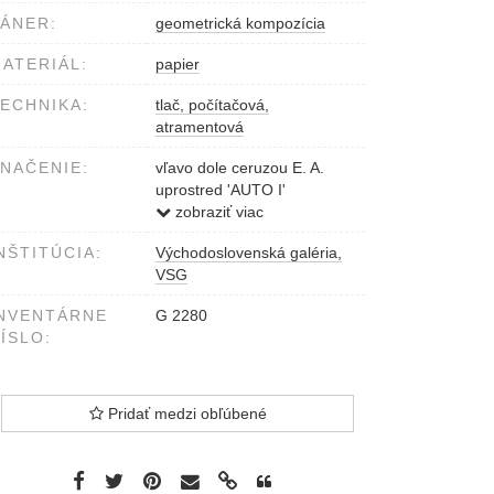
ÁNER:
geometrická kompozícia
ATERIÁL:
papier
ECHNIKA:
tlač, počítačová,
atramentová
NAČENIE:
vľavo dole ceruzou E. A.
uprostred 'AUTO I'
vpravo dole MARTIN
zobraziť viac
DERNER 2002
NŠTITÚCIA:
Východoslovenská galéria,
VSG
NVENTÁRNE
G 2280
ÍSLO:
Pridať medzi obľúbené