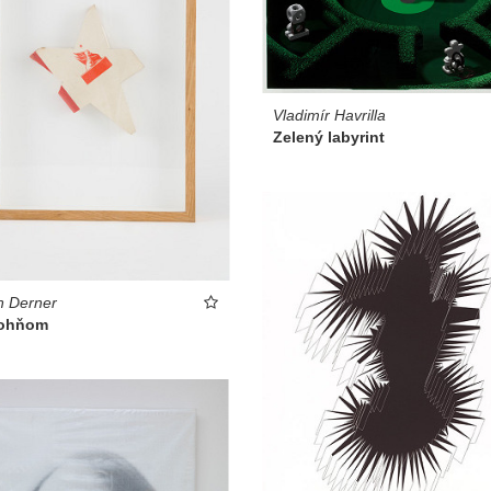
Vladimír Havrilla
Zelený labyrint
n Derner
 ohňom