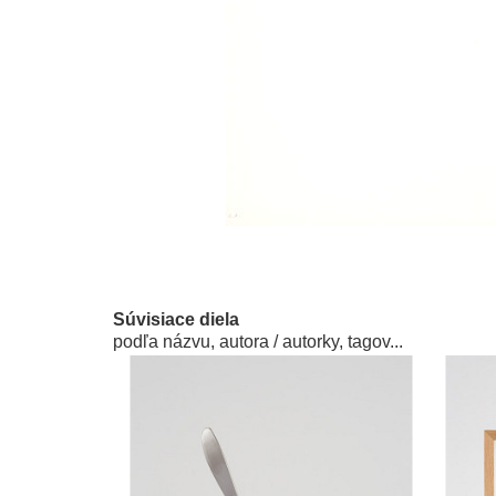
Súvisiace diela
podľa názvu, autora / autorky, tagov...