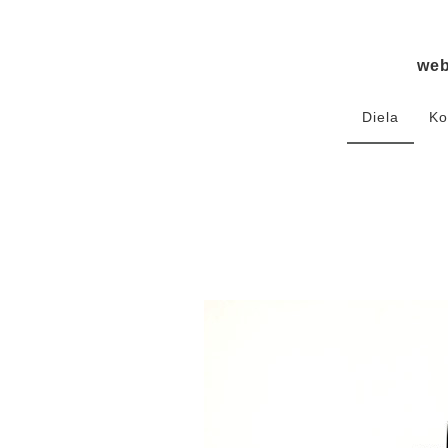
we
Diela
Ko