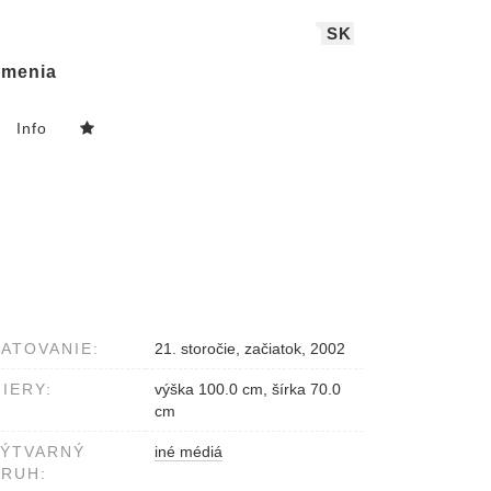
SK
menia
Info
ATOVANIE:
21. storočie, začiatok, 2002
IERY:
výška 100.0 cm, šírka 70.0
cm
VÝTVARNÝ
iné médiá
RUH: