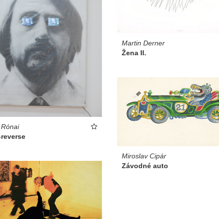
Martin Derner
Žena II.
 Rónai
-reverse
Miroslav Cipár
Závodné auto