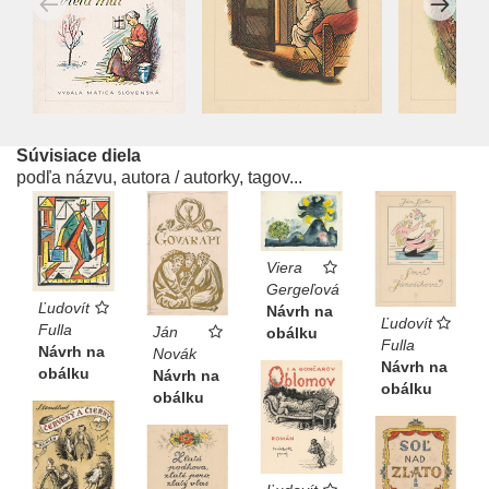
Súvisiace diela
podľa názvu, autora / autorky, tagov...
Viera
Gergeľová
Ľudovít
Návrh na
Ľudovít
Fulla
Ján
obálku
Fulla
Návrh na
Novák
Návrh na
obálku
Návrh na
obálku
obálku