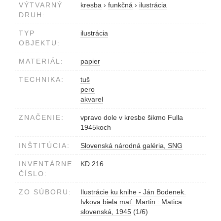
VÝTVARNÝ
kresba
›
funkčná
›
ilustrácia
DRUH:
TYP
ilustrácia
OBJEKTU:
MATERIÁL:
papier
TECHNIKA:
tuš
pero
akvarel
ZNAČENIE:
vpravo dole v kresbe šikmo Fulla
1945koch
INŠTITÚCIA:
Slovenská národná galéria, SNG
INVENTÁRNE
KD 216
ČÍSLO:
ZO SÚBORU:
Ilustrácie ku knihe - Ján Bodenek.
Ivkova biela mať. Martin : Matica
slovenská, 1945
(1/6)