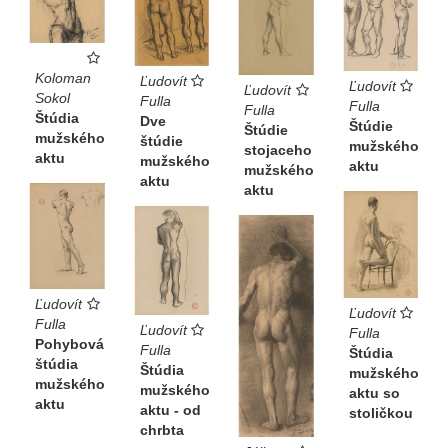
Koloman
Ľudovít
Ľudovít
Ľudovít
Sokol
Fulla
Fulla
Fulla
Štúdia
Dve
Štúdie
Štúdie
mužského
štúdie
mužského
stojaceho
aktu
mužského
aktu
mužského
aktu
aktu
Ľudovít
Ľudovít
Fulla
Ľudovít
Fulla
Pohybová
Fulla
Štúdia
štúdia
Štúdia
mužského
mužského
mužského
aktu so
aktu
aktu - od
stoličkou
chrbta