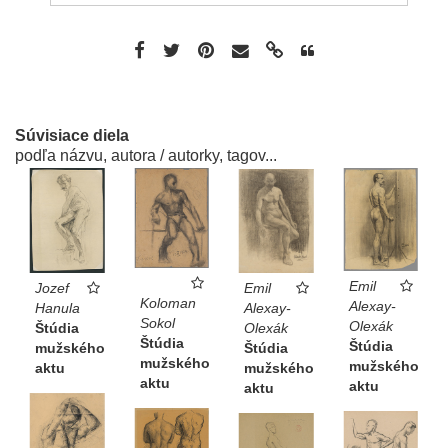
Súvisiace diela
podľa názvu, autora / autorky, tagov...
Emil
Emil
Jozef
Koloman
Alexay-
Alexay-
Hanula
Sokol
Olexák
Olexák
Štúdia
Štúdia
Štúdia
Štúdia
mužského
mužského
mužského
mužského
aktu
aktu
aktu
aktu