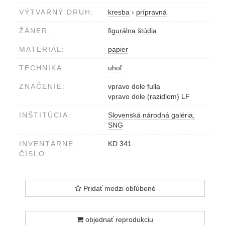
VÝTVARNÝ DRUH:
kresba
›
prípravná
ŽÁNER:
figurálna štúdia
MATERIÁL:
papier
TECHNIKA:
uhoľ
ZNAČENIE:
vpravo dole fulla
vpravo dole (razidlom) LF
INŠTITÚCIA:
Slovenská národná galéria,
SNG
INVENTÁRNE
KD 341
ČÍSLO:
Pridať medzi obľúbené
objednať reprodukciu