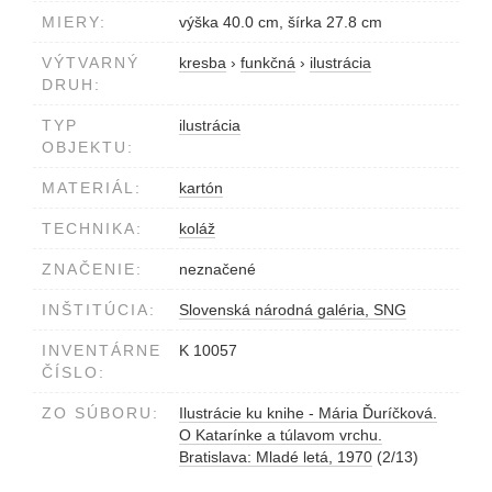
MIERY:
výška 40.0 cm, šírka 27.8 cm
VÝTVARNÝ
kresba
›
funkčná
›
ilustrácia
DRUH:
TYP
ilustrácia
OBJEKTU:
MATERIÁL:
kartón
TECHNIKA:
koláž
ZNAČENIE:
neznačené
INŠTITÚCIA:
Slovenská národná galéria, SNG
INVENTÁRNE
K 10057
ČÍSLO:
ZO SÚBORU:
Ilustrácie ku knihe - Mária Ďuríčková.
O Katarínke a túlavom vrchu.
Bratislava: Mladé letá, 1970
(2/13)