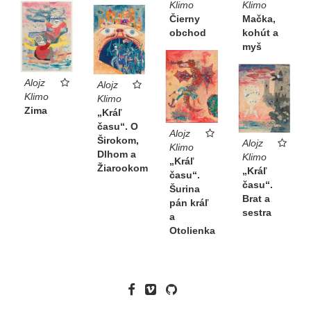
Klimo
Klimo
Čierny
Mačka,
obchod
kohút a
myš
Alojz
Alojz
Klimo
Klimo
Zima
„Kráľ
času“. O
Alojz
Širokom,
Alojz
Klimo
Dlhom a
Klimo
„Kráľ
Žiarookom
„Kráľ
času“.
času“.
Šurina
Brat a
pán kráľ
sestra
a
Otolienka