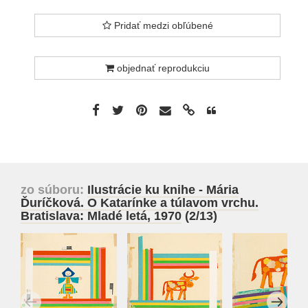
Pridať medzi obľúbené
objednať reprodukciu
zo súboru:
Ilustrácie ku knihe - Mária
Ďuríčková. O Katarínke a túlavom vrchu.
Bratislava: Mladé letá, 1970
(2/13)