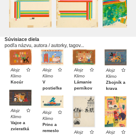
Súvisiace diela
podľa názvu, autora / autorky, tagov...
Alojz
Alojz
Alojz
Alojz
Klimo
Klimo
Klimo
Klimo
Kocúr
V
Lámanie
Zbojník a
postieľke
perníkov
krava
Alojz
Alojz
Klimo
Klimo
Vajce a
Princ a
zvieratká
remeslo
Alojz
Alojz