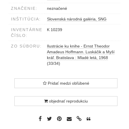
ZNAČENIE:
neznačené
INŠTITÚCIA:
Slovenská národná galéria, SNG
INVENTÁRNE
K 10239
ČÍSLO:
ZO SÚBORU:
Ilustrácie ku knihe - Ernst Theodor
Amadeus Hoffmann. Luskáčik a Myší
kráľ. Bratislava : Mladé letá, 1968
(33/34)
Pridať medzi obľúbené
objednať reprodukciu