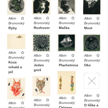
Albín
Albín
Albín
Albín
Brunovský
Brunovský
Brunovský
Brunovský
Rozhovor
Mačka
Most
Ryby
Albín
Albín
Albín
Albín
Brunovský
Brunovský
Brunovský
Brunovský
Koza
Jeden
Plachetnica
Oko
rohatá a
groš
jež
Albín
Albín
Albín
Brunovský
Brunovský
Albín
Brunovský
O líške a
Chlapec
Brunovský