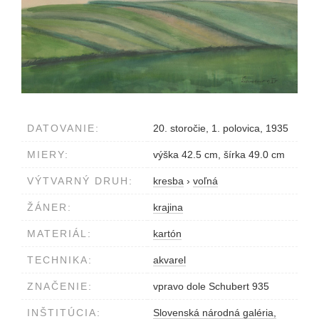
DATOVANIE:
20. storočie, 1. polovica, 1935
MIERY:
výška 42.5 cm, šírka 49.0 cm
VÝTVARNÝ DRUH:
kresba
›
voľná
ŽÁNER:
krajina
MATERIÁL:
kartón
TECHNIKA:
akvarel
ZNAČENIE:
vpravo dole Schubert 935
INŠTITÚCIA:
Slovenská národná galéria,