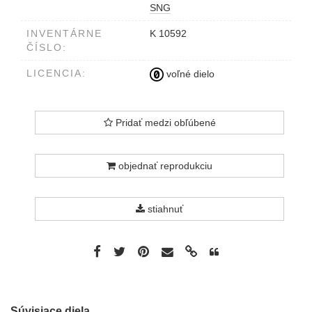
SNG
INVENTÁRNE
K 10592
ČÍSLO:
LICENCIA:
voľné dielo
Pridať medzi obľúbené
objednať reprodukciu
stiahnuť
Súvisiace diela