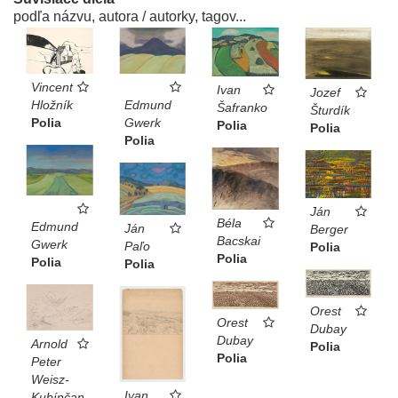
podľa názvu, autora / autorky, tagov...
Vincent
Ivan
Jozef
Hložník
Edmund
Šafranko
Šturdík
Polia
Gwerk
Polia
Polia
Polia
Ján
Béla
Edmund
Ján
Berger
Bacskai
Gwerk
Paľo
Polia
Polia
Polia
Polia
Orest
Orest
Dubay
Dubay
Arnold
Polia
Polia
Peter
Weisz-
Ivan
Kubínčan