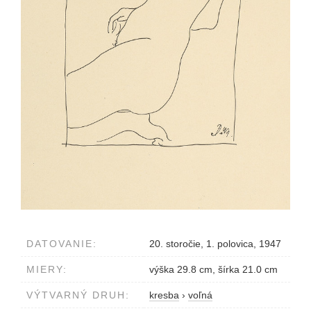
DATOVANIE:
20. storočie, 1. polovica, 1947
MIERY:
výška 29.8 cm, šírka 21.0 cm
VÝTVARNÝ DRUH:
kresba
›
voľná