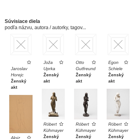
Súvisiace diela
podľa názvu, autora / autorky, tagov...
Joža
Otto
Egon
Jaroslav
Uprka
Gutfreund
Schiele
Horejc
Ženský
Ženský
Ženský
Ženský
akt
akt
akt
akt
Róbert
Róbert
Róbert
Kühmayer
Kühmayer
Kühmayer
Ženský
Ženský
Ženský
Alojz