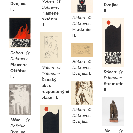
Róbert
Dvojica
Dvojica
Dúbravec
II.
II.
Plamene
Róbert
októbra
Dúbravec
II.
Hľadanie
II.
Róbert
Dúbravec
Róbert
Plamene
Dúbravec
Róbert
Októbra
Róbert
Dvojica I.
Dúbravec
II.
Dúbravec
Ženský
Stretnutie
akt s
II.
rozpustenými
vlasmi I.
Róbert
Dúbravec
Milan
Dvojica
Paštéka
Ján
Dvojica