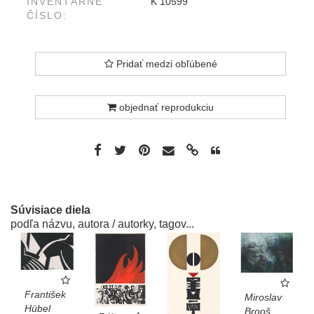
INVENTÁRNE
K 10599
ČÍSLO:
Pridať medzi obľúbené
objednať reprodukciu
Súvisiace diela
podľa názvu, autora / autorky, tagov...
František
Miroslav
Hübel
Brooš