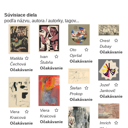
Súvisiace diela
podľa názvu, autora / autorky, tagov...
Orest
Dubay
Oto
Očakávanie
Opršal
Ivan
Matilda
Očakávanie
Štubňa
Čechová
Očakávanie
Očakávanie
Jozef
Štefan
Jankovič
Prokop
Očakávanie
Očakávanie
Viera
Viera
Kraicová
Kraicová
Očakávanie
Imrich
Očakávanie