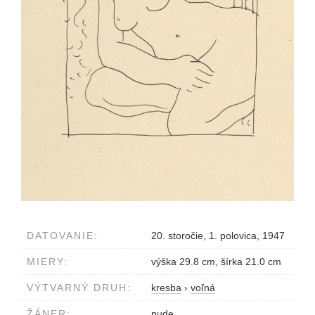
DATOVANIE:
20. storočie, 1. polovica, 1947
MIERY:
výška 29.8 cm, šírka 21.0 cm
VÝTVARNÝ DRUH:
kresba
›
voľná
ŽÁNER:
nude