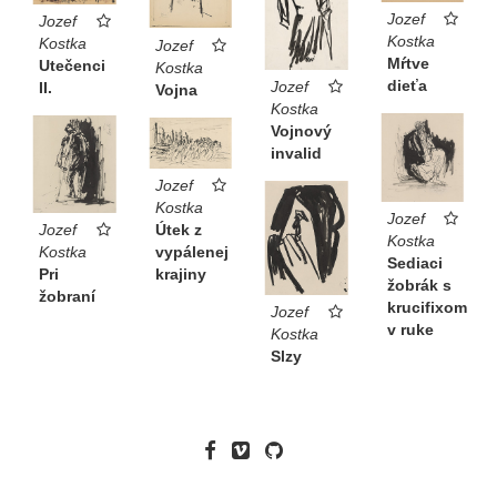
Jozef
Jozef
Kostka
Kostka
Jozef
Mŕtve
Utečenci
Kostka
dieťa
Jozef
II.
Vojna
Kostka
Vojnový
invalid
Jozef
Kostka
Jozef
Útek z
Jozef
Kostka
vypálenej
Kostka
Sediaci
krajiny
Pri
žobrák s
žobraní
krucifixom
Jozef
v ruke
Kostka
Slzy