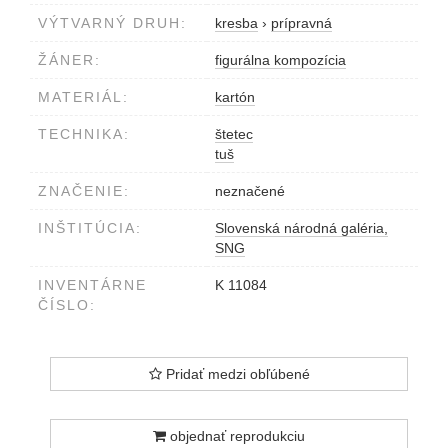
VÝTVARNÝ DRUH:
kresba
›
prípravná
ŽÁNER:
figurálna kompozícia
MATERIÁL:
kartón
TECHNIKA:
štetec
tuš
ZNAČENIE:
neznačené
INŠTITÚCIA:
Slovenská národná galéria,
SNG
INVENTÁRNE
K 11084
ČÍSLO:
Pridať medzi obľúbené
objednať reprodukciu