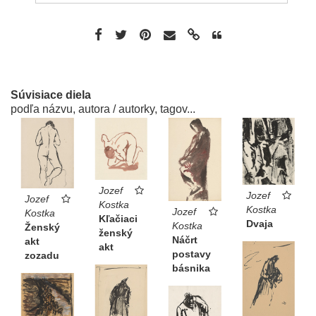
Súvisiace diela
podľa názvu, autora / autorky, tagov...
Jozef
Jozef
Jozef
Kostka
Kostka
Jozef
Kostka
Kľačiaci
Dvaja
Kostka
Ženský
ženský
Náčrt
akt
akt
postavy
zozadu
básnika