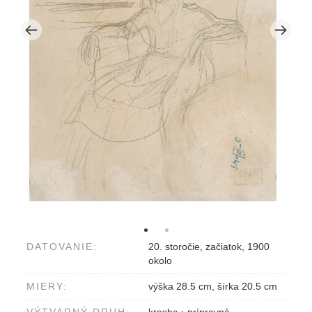
DATOVANIE:
20. storočie, začiatok, 1900
okolo
MIERY:
výška 28.5 cm, šírka 20.5 cm
VÝTVARNÝ DRUH:
kresba
›
prípravná