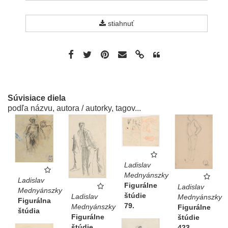
stiahnuť
Súvisiace diela
podľa názvu, autora / autorky, tagov...
Ladislav
Mednyánszky
Ladislav
Figurálne
Ladislav
Mednyánszky
štúdie
Ladislav
Mednyánszky
Figurálna
79.
Mednyánszky
Figurálne
štúdia
Figurálne
štúdie
štúdie
423