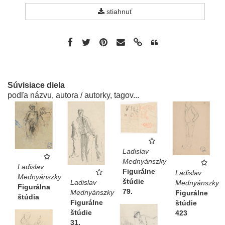
stiahnuť
Súvisiace diela
podľa názvu, autora / autorky, tagov...
Ladislav
Mednyánszky
Ladislav
Figurálne
Ladislav
Mednyánszky
štúdie
Ladislav
Mednyánszky
Figurálna
79.
Mednyánszky
Figurálne
štúdia
Figurálne
štúdie
štúdie
423
31.