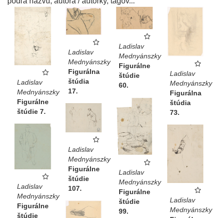
podľa názvu, autora / autorky, tagov...
Ladislav
Ladislav
Mednyánszky
Mednyánszky
Figurálne
Figurálna
Ladislav
štúdie
štúdia
Ladislav
Mednyánszky
60.
17.
Mednyánszky
Figurálna
Figurálne
štúdia
štúdie 7.
73.
Ladislav
Mednyánszky
Figurálne
Ladislav
štúdie
Mednyánszky
Ladislav
107.
Figurálne
Mednyánszky
Ladislav
štúdie
Figurálne
Mednyánszky
99.
štúdie