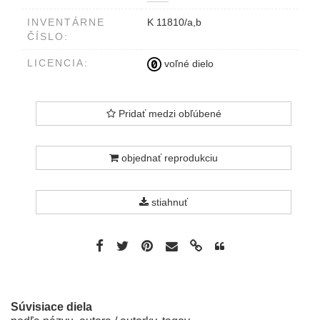
INVENTÁRNE
K 11810/a,b
ČÍSLO:
LICENCIA:
voľné dielo
Pridať medzi obľúbené
objednať reprodukciu
stiahnuť
Súvisiace diela