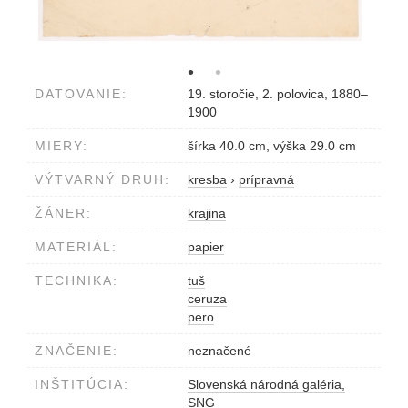
DATOVANIE:
19. storočie, 2. polovica, 1880–
1900
MIERY:
šírka 40.0 cm, výška 29.0 cm
VÝTVARNÝ DRUH:
kresba
›
prípravná
ŽÁNER:
krajina
MATERIÁL:
papier
TECHNIKA:
tuš
ceruza
pero
ZNAČENIE:
neznačené
INŠTITÚCIA:
Slovenská národná galéria,
SNG